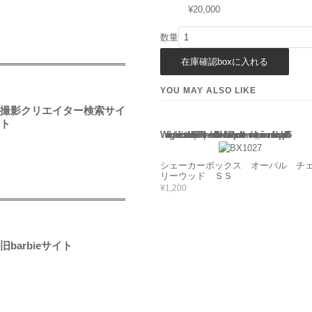
¥20,000
数量
YOU MAY ALSO LIKE
撮影クリエイター検索サイ
ト
Warning
: Use of undefined constant rand - assumed 'rand' (this will throw an Error in a future version of PHP) in
/home/users/2/barbie/web/barbie2/wp-content/themes/welcart_minimum/functions.php
135
シェーカーボックス オーバル チ
リーウッド ＳＳ
¥1,200
旧barbieサイト