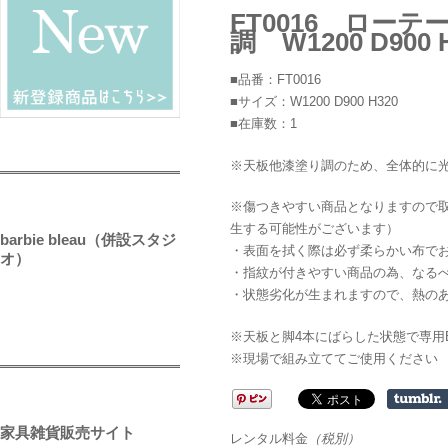
FT0016 ロー
調 W1200 D900 
■品番：FT0016
■サイズ：W1200 D900 H320
■在庫数：1
※天板他漆塗り調のため、全体的に
※傷つきやすい商品となりますので
生する可能性がございます）
barbie bleau（併設スタジ
・表面を拭く際は必ず柔らかい布で
オ）
・指紋が付きやすい商品の為、なる
・状態劣化が生まれますので、熱の
※天板と脚4本にばらした状態で専用
※現場で組み立ててご使用ください
家具雑貨販売サイト
レンタル料金
（税別）