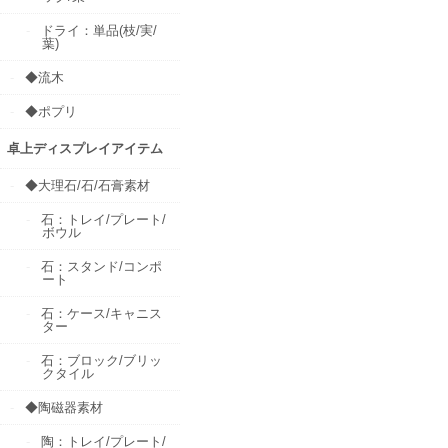
ドライ：単品(枝/実/
葉)
◆流木
◆ポプリ
卓上ディスプレイアイテム
◆大理石/石/石膏素材
石：トレイ/プレート/
ボウル
石：スタンド/コンポ
ート
石：ケース/キャニス
ター
石：ブロック/ブリッ
クタイル
◆陶磁器素材
陶：トレイ/プレート/