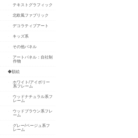
テキストグラフィック
北欧風ファブリック
デコラティブアート
キッズ系
その他パネル
アートパネル：自社制
作物
◆額絵
ホワイト/アイボリー
系フレーム
ウッドナチュラル系フ
レーム
ウッドブラウン系フレ
ーム
グレー/ベージュ系フ
レーム