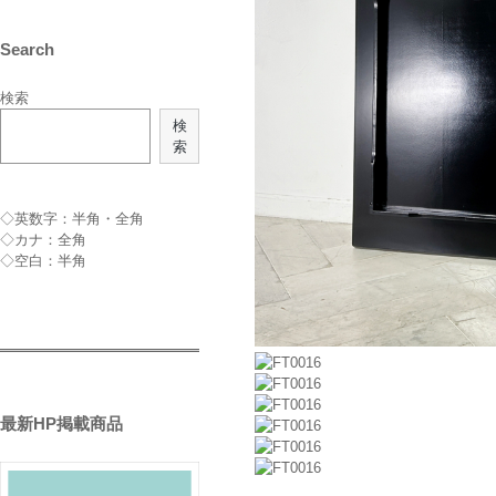
Search
検索
検
索
◇英数字：半角・全角
◇カナ：全角
◇空白：半角
最新HP掲載商品