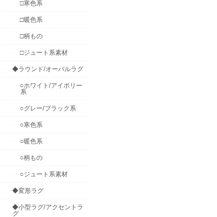
□寒色系
□暖色系
□柄もの
□ジュート系素材
◆ラウンド/オーバルラグ
○ホワイト/アイボリー
系
○グレー/ブラック系
○寒色系
○暖色系
○柄もの
○ジュート系素材
◆変形ラグ
◆小型ラグ/アクセントラ
グ