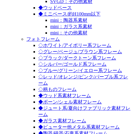
SVGD：その他素材
◆ウッドベース
◆ミニベース/約H100mm以下
mini：陶器系素材
mini：ガラス系素材
mini：その他素材
フォトフレーム
◇ホワイト/アイボリー系フレーム
◇グレー/ベージュ/ブラウン系フレーム
◇ブラック/ダークトーン系フレーム
◇シルバー/ゴールド系フレーム
◇ブルー/グリーン/イエロー系フレーム
◇レッド/オレンジ/ピンク/パープル系フレ
ーム
◇柄ものフレーム
◆ウッド系素材フレーム
◆ボーン/シェル素材フレーム
◆ジュート系/夏向けファブリック素材フレ
ーム
◆ガラス素材フレーム
◆ピューター他メタル系素材フレーム
◆陶器/磁器/石膏系素材フレーム