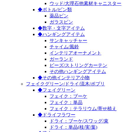
ウッド/大理石他素材キャニスター
◆ボトル/ビン類
薬品ビン
ガラスビン
◆数字・文字アイテム
◆ハンギングアイテム
サンキャッチャー
チャイム/風鈴
インテリアオーナメント
ガーランド
ビーズ/ストリングカーテン
その他ハンギングアイテム
◆その他インテリア小物
フェイクグリーン/ドライ/流木/ポプリ
◆フェイグリーン
フェイク：ブーケ
フェイク：単品
フェイク：テラリウム/寄せ植え
◆ドライフラワー
ドライ：ブーケ/スワッグ/束
ドライ：単品(枝/実/葉)