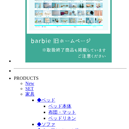
PRODUCTS
New
SET
家具
◆ベッド
ベッド本体
布団・マット
ベッドリネン
◆ソファ