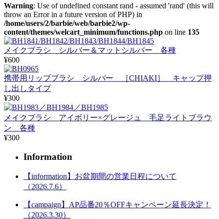
Warning
: Use of undefined constant rand - assumed 'rand' (this will
throw an Error in a future version of PHP) in
/home/users/2/barbie/web/barbie2/wp-
content/themes/welcart_minimum/functions.php
on line
135
メイクブラシ シルバー＆マットシルバー 各種
¥600
携帯用リップブラシ シルバー ［CHIAKI］ キャップ押
し出しタイプ
¥300
メイクブラシ アイボリー×グレージュ 毛足ライトブラウ
ン 各種
¥300
Information
【information】お盆期間の営業日程について
（2026.7.6）
【campaign】AP品番20％OFFキャンペーン延長決定！
（2026.3.30）