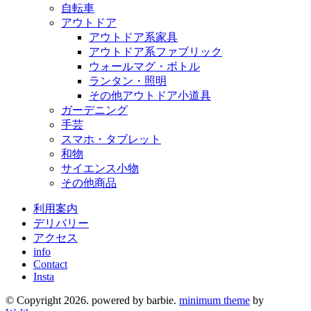
自転車
アウトドア
アウトドア系家具
アウトドア系ファブリック
ウォールマグ・ボトル
ランタン・照明
その他アウトドア小道具
ガーデニング
手芸
スマホ・タブレット
和物
サイエンス小物
その他商品
利用案内
デリバリー
アクセス
info
Contact
Insta
© Copyright 2026. powered by barbie.
minimum theme
by