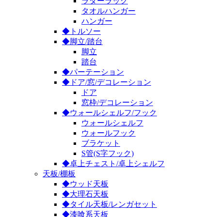
ラダーラック
タオルハンガー
ハンガー
◆トルソー
◆脚立/踏台
脚立
踏台
◆パーテーション
◆ドア/窓/デコレーション
ドア
窓枠/デコレーション
◆ウォールシェルフ/フック
ウォールシェルフ
ウォールフック
ブラケット
S管(S字フック)
◆卓上チェスト/卓上シェルフ
天板/棚板
◆ウッド天板
◆大理石天板
◆タイル天板/レンガセット
◆漆喰系天板