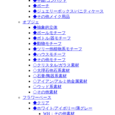
◆手鏡/コンパクト
◆ポーチ
◆ジュエリーボックス/バニティケース
◆その他メイク用品
オブジェ
◆抽象的立体
◆ボールモチーフ
◆ボトル/器モチーフ
◆動物モチーフ
◆ツリー他植物系モチーフ
◆ハウスモチーフ
◆その他モチーフ
◇クリスタル/ガラス素材
◇大理石他石系素材
◇石膏/陶器系素材
◇アイアン/アルミ他金属素材
◇ウッド系素材
◇その他素材
フラワーベース
◆クリア
◆ホワイト/アイボリー/薄グレー
WH：その他素材