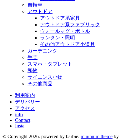
自転車
アウトドア
アウトドア系家具
アウトドア系ファブリック
ウォールマグ・ボトル
ランタン・照明
その他アウトドア小道具
ガーデニング
手芸
スマホ・タブレット
和物
サイエンス小物
その他商品
利用案内
デリバリー
アクセス
info
Contact
Insta
© Copyright 2026. powered by barbie.
minimum theme
by