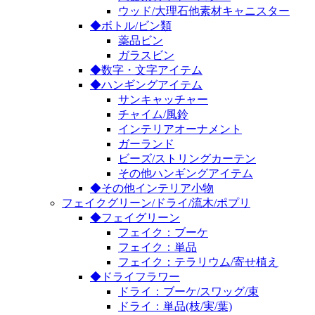
ウッド/大理石他素材キャニスター
◆ボトル/ビン類
薬品ビン
ガラスビン
◆数字・文字アイテム
◆ハンギングアイテム
サンキャッチャー
チャイム/風鈴
インテリアオーナメント
ガーランド
ビーズ/ストリングカーテン
その他ハンギングアイテム
◆その他インテリア小物
フェイクグリーン/ドライ/流木/ポプリ
◆フェイグリーン
フェイク：ブーケ
フェイク：単品
フェイク：テラリウム/寄せ植え
◆ドライフラワー
ドライ：ブーケ/スワッグ/束
ドライ：単品(枝/実/葉)