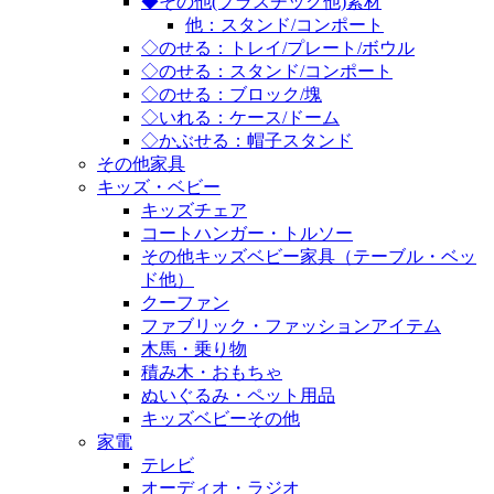
◆その他(プラスチック他)素材
他：スタンド/コンポート
◇のせる：トレイ/プレート/ボウル
◇のせる：スタンド/コンポート
◇のせる：ブロック/塊
◇いれる：ケース/ドーム
◇かぶせる：帽子スタンド
その他家具
キッズ・ベビー
キッズチェア
コートハンガー・トルソー
その他キッズベビー家具（テーブル・ベッ
ド他）
クーファン
ファブリック・ファッションアイテム
木馬・乗り物
積み木・おもちゃ
ぬいぐるみ・ペット用品
キッズベビーその他
家電
テレビ
オーディオ・ラジオ