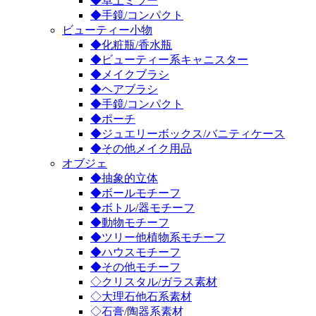
◆卓上ミラー
◆手鏡/コンパクト
ビューティー小物
◆化粧瓶/香水瓶
◆ビューティー系キャニスター
◆メイクブラシ
◆ヘアブラシ
◆手鏡/コンパクト
◆ポーチ
◆ジュエリーボックス/バニティケース
◆その他メイク用品
オブジェ
◆抽象的立体
◆ボールモチーフ
◆ボトル/器モチーフ
◆動物モチーフ
◆ツリー他植物系モチーフ
◆ハウスモチーフ
◆その他モチーフ
◇クリスタル/ガラス素材
◇大理石他石系素材
◇石膏/陶器系素材