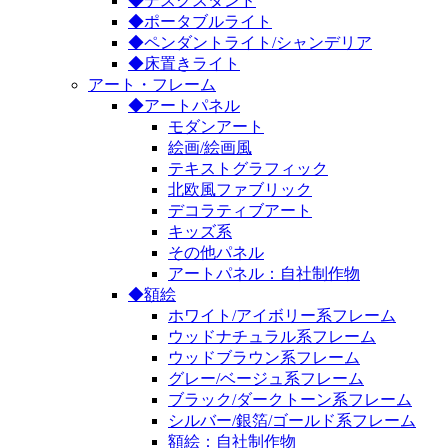
◆デスクスタンド
◆ポータブルライト
◆ペンダントライト/シャンデリア
◆床置きライト
アート・フレーム
◆アートパネル
モダンアート
絵画/絵画風
テキストグラフィック
北欧風ファブリック
デコラティブアート
キッズ系
その他パネル
アートパネル：自社制作物
◆額絵
ホワイト/アイボリー系フレーム
ウッドナチュラル系フレーム
ウッドブラウン系フレーム
グレー/ベージュ系フレーム
ブラック/ダークトーン系フレーム
シルバー/銀箔/ゴールド系フレーム
額絵：自社制作物