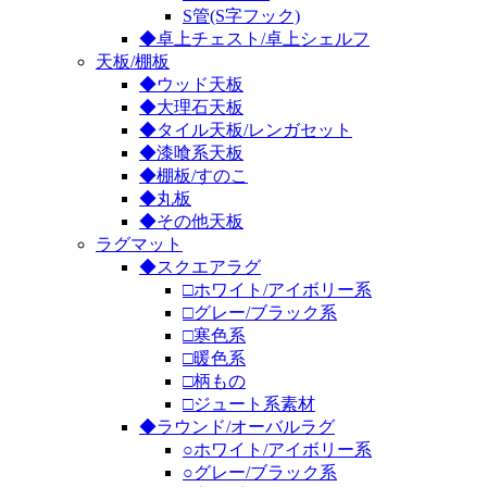
S管(S字フック)
◆卓上チェスト/卓上シェルフ
天板/棚板
◆ウッド天板
◆大理石天板
◆タイル天板/レンガセット
◆漆喰系天板
◆棚板/すのこ
◆丸板
◆その他天板
ラグマット
◆スクエアラグ
□ホワイト/アイボリー系
□グレー/ブラック系
□寒色系
□暖色系
□柄もの
□ジュート系素材
◆ラウンド/オーバルラグ
○ホワイト/アイボリー系
○グレー/ブラック系