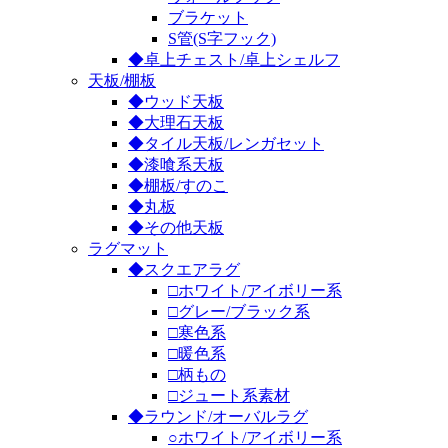
ブラケット
S管(S字フック)
◆卓上チェスト/卓上シェルフ
天板/棚板
◆ウッド天板
◆大理石天板
◆タイル天板/レンガセット
◆漆喰系天板
◆棚板/すのこ
◆丸板
◆その他天板
ラグマット
◆スクエアラグ
□ホワイト/アイボリー系
□グレー/ブラック系
□寒色系
□暖色系
□柄もの
□ジュート系素材
◆ラウンド/オーバルラグ
○ホワイト/アイボリー系