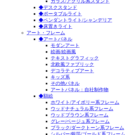
ガラス/アクリル系スタンド
◆デスクスタンド
◆ポータブルライト
◆ペンダントライト/シャンデリア
◆床置きライト
アート・フレーム
◆アートパネル
モダンアート
絵画/絵画風
テキストグラフィック
北欧風ファブリック
デコラティブアート
キッズ系
その他パネル
アートパネル：自社制作物
◆額絵
ホワイト/アイボリー系フレーム
ウッドナチュラル系フレーム
ウッドブラウン系フレーム
グレー/ベージュ系フレーム
ブラック/ダークトーン系フレーム
シルバー/銀箔/ゴールド系フレーム