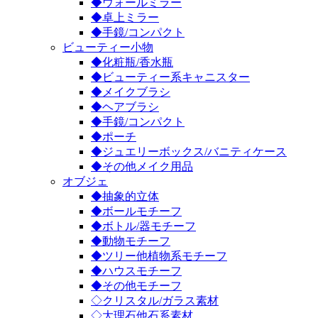
◆ウォールミラー
◆卓上ミラー
◆手鏡/コンパクト
ビューティー小物
◆化粧瓶/香水瓶
◆ビューティー系キャニスター
◆メイクブラシ
◆ヘアブラシ
◆手鏡/コンパクト
◆ポーチ
◆ジュエリーボックス/バニティケース
◆その他メイク用品
オブジェ
◆抽象的立体
◆ボールモチーフ
◆ボトル/器モチーフ
◆動物モチーフ
◆ツリー他植物系モチーフ
◆ハウスモチーフ
◆その他モチーフ
◇クリスタル/ガラス素材
◇大理石他石系素材