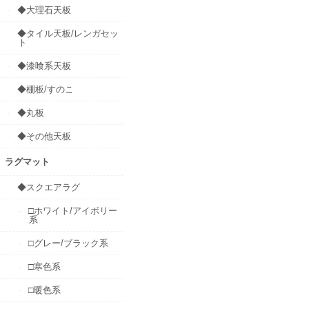
◆大理石天板
◆タイル天板/レンガセッ
ト
◆漆喰系天板
◆棚板/すのこ
◆丸板
◆その他天板
ラグマット
◆スクエアラグ
□ホワイト/アイボリー
系
□グレー/ブラック系
□寒色系
□暖色系