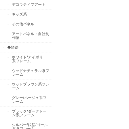
デコラティブアート
キッズ系
その他パネル
アートパネル：自社制
作物
◆額絵
ホワイト/アイボリー
系フレーム
ウッドナチュラル系フ
レーム
ウッドブラウン系フレ
ーム
グレー/ベージュ系フ
レーム
ブラック/ダークトー
ン系フレーム
シルバー/銀箔/ゴール
ド系フレーム