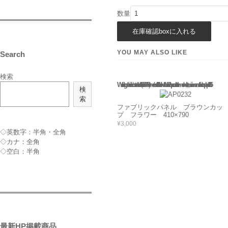
数量
YOU MAY ALSO LIKE
Search
検索
Warning
: Use of undefined constant rand - assumed 'rand' (this will throw an Error in a future version of PHP) in
/home/users/2/barbie/web/barbie2/wp-content/themes/welcart_minimum/functions.php
135
検
索
ファブリックパネル ブラウンカッ
プ フラワー 410×790
¥3,000
◇英数字：半角・全角
◇カナ：全角
◇空白：半角
最新HP掲載商品