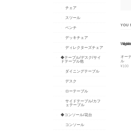
チェア
スツール
YOU 
ベンチ
デッキチェア
Warning
: Use of undefined constant rand - assumed 'rand' 
ディレクターズチェア
オー
◆テーブル/デスク/サイ
ル
ドテーブル他
¥100
ダイニングテーブル
デスク
ローテーブル
サイドテーブル/カフ
ェテーブル
◆コンソール/花台
コンソール