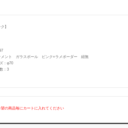
ンク】
97
ナメント ガラスボール ピンク×ラメボーダー 紐無
ズ：φ70
数：3
希望の商品毎にカートに入れてください