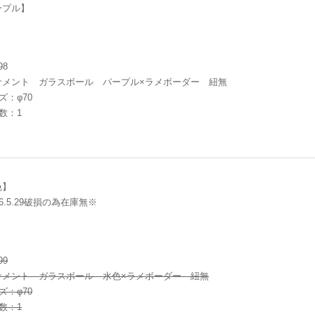
ープル】
98
ナメント ガラスボール パープル×ラメボーダー 紐無
ズ：φ70
数：1
色】
26.5.29破損の為在庫無※
99
ナメント ガラスボール 水色×ラメボーダー 紐無
ズ：φ70
数：1