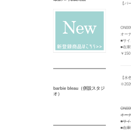
【パ
ON00
オー
■サイ
■在庫
￥150
【水
※20
barbie bleau（併設スタジ
オ）
ON00
オー
■サイ
■在庫