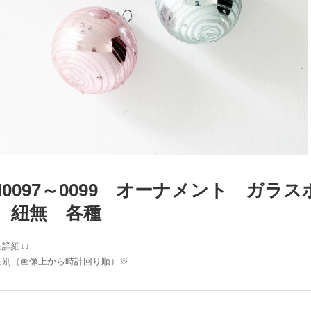
N0097～0099 オーナメント ガラ
 紐無 各種
詳細↓↓
品別（画像上から時計回り順）※