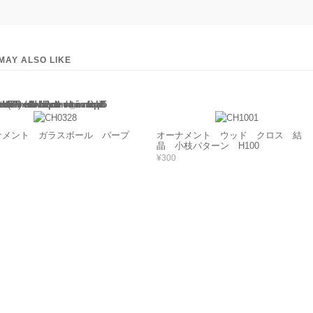
MAY ALSO LIKE
(this will throw an Error in a future version of PHP) in
/home/users/2/barbie/web/barbie2/wp-content/themes/welcart_minimum/functions.php
135
ナメント ガラスボール パープ
オーナメント ウッド クロス 結
晶 小枝パターン H100
¥300