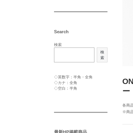
Search
検索
検
索
◇英数字：半角・全角
O
◇カナ：全角
◇空白：半角
ー
各商品
※商
最新HP掲載商品