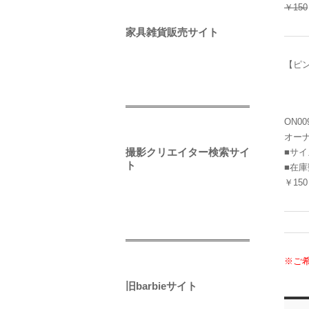
￥150
家具雑貨販売サイト
【ピ
ON00
オー
撮影クリエイター検索サイ
■サイ
ト
■在庫
￥150
※ご
旧barbieサイト