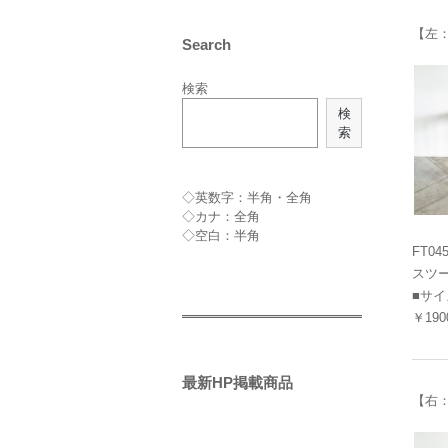
【左
Search
検索
検
索
◇英数字：半角・全角
◇カナ：全角
◇空白：半角
FT04
スツ
■サイズ
￥190
最新HP掲載商品
【右