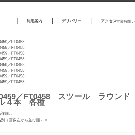
利用案内
デリバリー
アクセス
営業時間：平
T0459／FT0458 スツール ラウ
ル４本 各種
詳細↓↓
品別（画像左から並び順）※