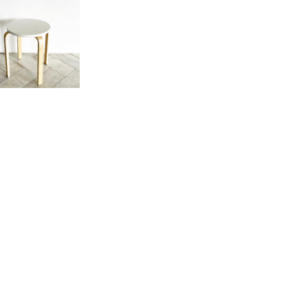
58
ール ラウンド 座面ホワイト×脚曲木ウッドナチュラル４本
：φ43(座面φ35) H45
0
希望の商品毎にカートに入れてください
レー】FT0459：スツール ラウンド 座面グレー×脚曲木ウッド
タル料金
（税別）