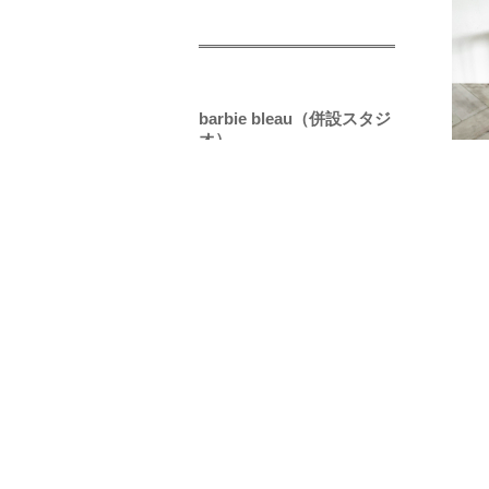
barbie bleau（併設スタジ
オ）
FT04
スツ
■サイズ
￥190
家具雑貨販売サイト
※ご
【グ
レン