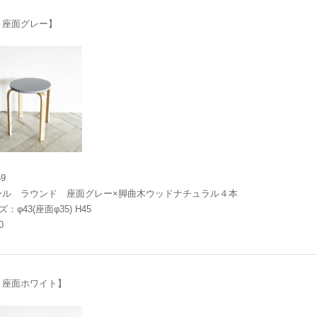
：座面グレー】
59
ール ラウンド 座面グレー×脚曲木ウッドナチュラル４本
：φ43(座面φ35) H45
0
：座面ホワイト】