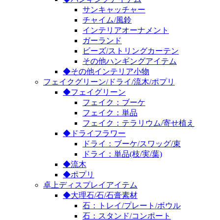
サンキャッチャー
チャイム/風鈴
インテリアオーナメント
ガーランド
ビーズ/ストリングカーテン
その他ハンギングアイテム
◆その他インテリア小物
フェイクグリーン/ドライ/流木/ポプリ
◆フェイグリーン
フェイク：ブーケ
フェイク：単品
フェイク：テラリウム/寄せ植え
◆ドライフラワー
ドライ：ブーケ/スワッグ/束
ドライ：単品(枝/実/葉)
◆流木
◆ポプリ
卓上ディスプレイアイテム
◆大理石/石/石膏素材
石：トレイ/プレート/ボウル
石：スタンド/コンポート