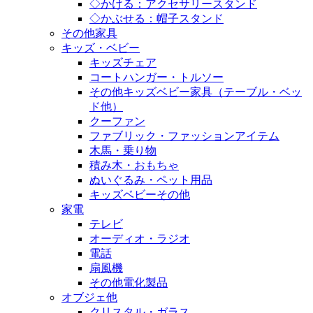
◇かける：アクセサリースタンド
◇かぶせる：帽子スタンド
その他家具
キッズ・ベビー
キッズチェア
コートハンガー・トルソー
その他キッズベビー家具（テーブル・ベッ
ド他）
クーファン
ファブリック・ファッションアイテム
木馬・乗り物
積み木・おもちゃ
ぬいぐるみ・ペット用品
キッズベビーその他
家電
テレビ
オーディオ・ラジオ
電話
扇風機
その他電化製品
オブジェ他
クリスタル・ガラス