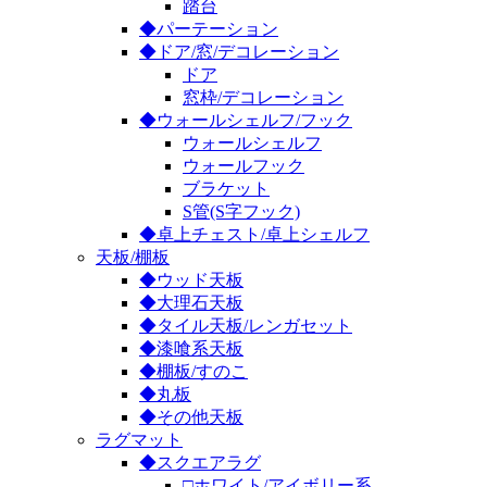
踏台
◆パーテーション
◆ドア/窓/デコレーション
ドア
窓枠/デコレーション
◆ウォールシェルフ/フック
ウォールシェルフ
ウォールフック
ブラケット
S管(S字フック)
◆卓上チェスト/卓上シェルフ
天板/棚板
◆ウッド天板
◆大理石天板
◆タイル天板/レンガセット
◆漆喰系天板
◆棚板/すのこ
◆丸板
◆その他天板
ラグマット
◆スクエアラグ
□ホワイト/アイボリー系