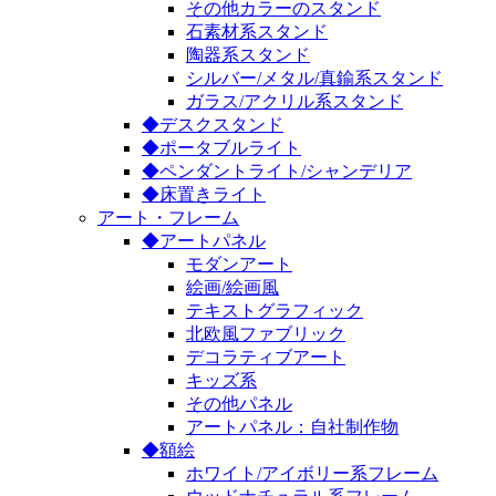
その他カラーのスタンド
石素材系スタンド
陶器系スタンド
シルバー/メタル/真鍮系スタンド
ガラス/アクリル系スタンド
◆デスクスタンド
◆ポータブルライト
◆ペンダントライト/シャンデリア
◆床置きライト
アート・フレーム
◆アートパネル
モダンアート
絵画/絵画風
テキストグラフィック
北欧風ファブリック
デコラティブアート
キッズ系
その他パネル
アートパネル：自社制作物
◆額絵
ホワイト/アイボリー系フレーム