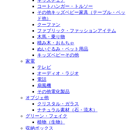
キッズチェア
コートハンガー・トルソー
その他キッズベビー家具（テーブル・ベッ
ド他）
クーファン
ファブリック・ファッションアイテム
木馬・乗り物
積み木・おもちゃ
ぬいぐるみ・ペット用品
キッズベビーその他
家電
テレビ
オーディオ・ラジオ
電話
扇風機
その他電化製品
オブジェ他
クリスタル・ガラス
ナチュラル素材（石・流木）
グリーン・フェイク
植物（生物）
収納ボックス