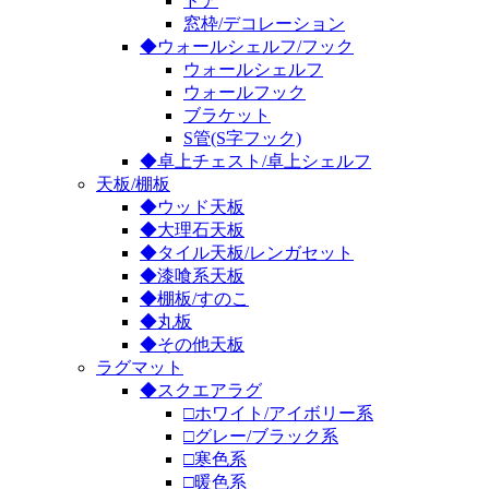
ドア
窓枠/デコレーション
◆ウォールシェルフ/フック
ウォールシェルフ
ウォールフック
ブラケット
S管(S字フック)
◆卓上チェスト/卓上シェルフ
天板/棚板
◆ウッド天板
◆大理石天板
◆タイル天板/レンガセット
◆漆喰系天板
◆棚板/すのこ
◆丸板
◆その他天板
ラグマット
◆スクエアラグ
□ホワイト/アイボリー系
□グレー/ブラック系
□寒色系
□暖色系