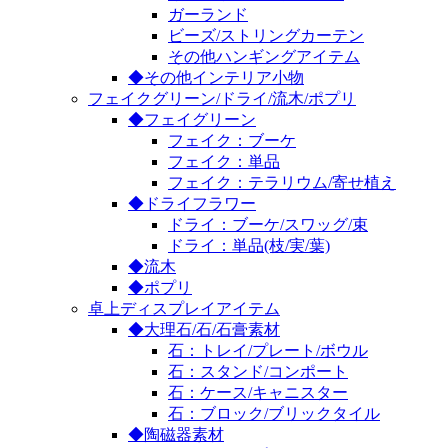
ガーランド
ビーズ/ストリングカーテン
その他ハンギングアイテム
◆その他インテリア小物
フェイクグリーン/ドライ/流木/ポプリ
◆フェイグリーン
フェイク：ブーケ
フェイク：単品
フェイク：テラリウム/寄せ植え
◆ドライフラワー
ドライ：ブーケ/スワッグ/束
ドライ：単品(枝/実/葉)
◆流木
◆ポプリ
卓上ディスプレイアイテム
◆大理石/石/石膏素材
石：トレイ/プレート/ボウル
石：スタンド/コンポート
石：ケース/キャニスター
石：ブロック/ブリックタイル
◆陶磁器素材