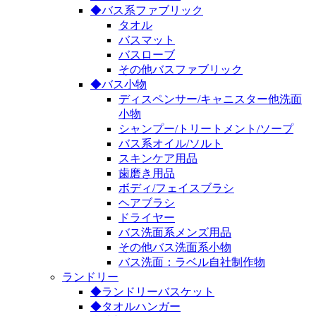
◆バス系ファブリック
タオル
バスマット
バスローブ
その他バスファブリック
◆バス小物
ディスペンサー/キャニスター他洗面
小物
シャンプー/トリートメント/ソープ
バス系オイル/ソルト
スキンケア用品
歯磨き用品
ボディ/フェイスブラシ
ヘアブラシ
ドライヤー
バス洗面系メンズ用品
その他バス洗面系小物
バス洗面：ラベル自社制作物
ランドリー
◆ランドリーバスケット
◆タオルハンガー