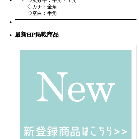
◇英数字：半角・全角
◇カナ：全角
◇空白：半角
最新HP掲載商品