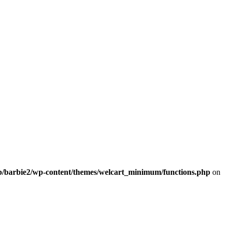
b/barbie2/wp-content/themes/welcart_minimum/functions.php
on