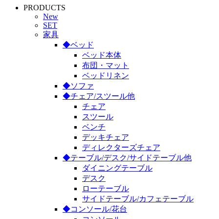
PRODUCTS
New
SET
家具
◆ベッド
ベッド本体
布団・マット
ベッドリネン
◆ソファ
◆チェア/スツール他
チェア
スツール
ベンチ
デッキチェア
ディレクターズチェア
◆テーブル/デスク/サイドテーブル他
ダイニングテーブル
デスク
ローテーブル
サイドテーブル/カフェテーブル
◆コンソール/花台