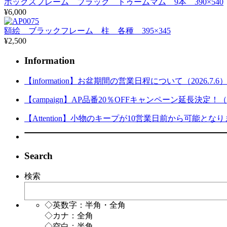
ボックスフレーム ブラック トゥームマム 9本 390×540
¥6,000
額絵 ブラックフレーム 柱 各種 395×345
¥2,500
Information
【information】お盆期間の営業日程について（2026.7.6
【campaign】AP品番20％OFFキャンペーン延長決定！（202
【Attention】小物のキープが10営業日前から可能となりまし
Search
検索
◇英数字：半角・全角
◇カナ：全角
◇空白：半角