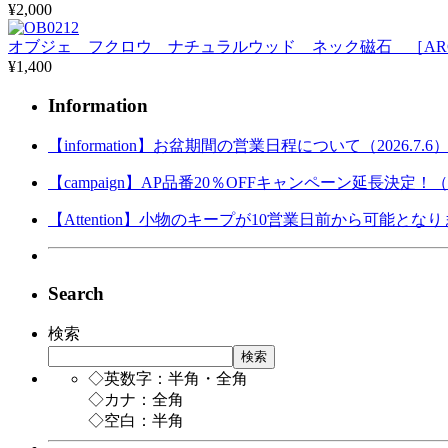
¥2,000
オブジェ フクロウ ナチュラルウッド ネック磁石 ［ARCHI
¥1,400
Information
【information】お盆期間の営業日程について（2026.7.6
【campaign】AP品番20％OFFキャンペーン延長決定！（202
【Attention】小物のキープが10営業日前から可能となりまし
Search
検索
検索
◇英数字：半角・全角
◇カナ：全角
◇空白：半角