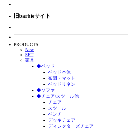
旧barbieサイト
PRODUCTS
New
SET
家具
◆ベッド
ベッド本体
布団・マット
ベッドリネン
◆ソファ
◆チェア/スツール他
チェア
スツール
ベンチ
デッキチェア
ディレクターズチェア