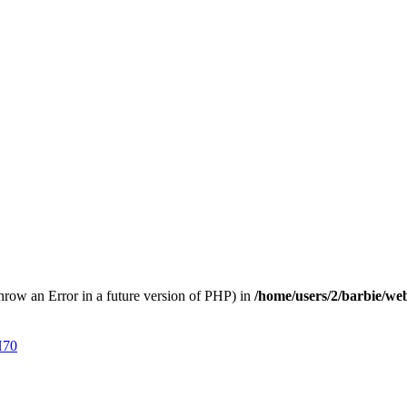
throw an Error in a future version of PHP) in
/home/users/2/barbie/we
70