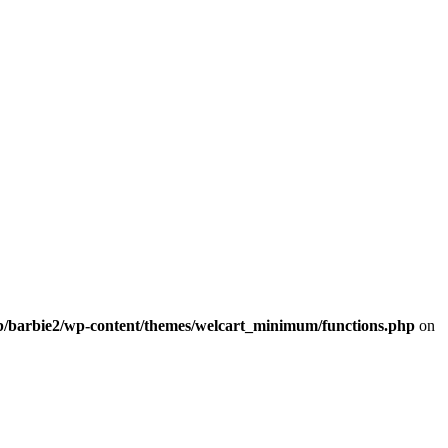
b/barbie2/wp-content/themes/welcart_minimum/functions.php
on