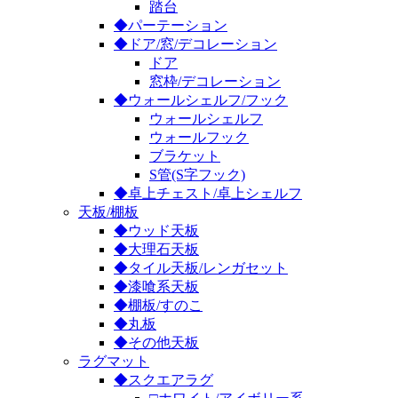
踏台
◆パーテーション
◆ドア/窓/デコレーション
ドア
窓枠/デコレーション
◆ウォールシェルフ/フック
ウォールシェルフ
ウォールフック
ブラケット
S管(S字フック)
◆卓上チェスト/卓上シェルフ
天板/棚板
◆ウッド天板
◆大理石天板
◆タイル天板/レンガセット
◆漆喰系天板
◆棚板/すのこ
◆丸板
◆その他天板
ラグマット
◆スクエアラグ