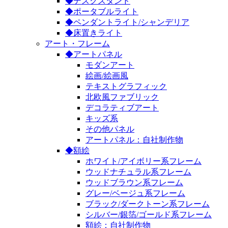
◆デスクスタンド
◆ポータブルライト
◆ペンダントライト/シャンデリア
◆床置きライト
アート・フレーム
◆アートパネル
モダンアート
絵画/絵画風
テキストグラフィック
北欧風ファブリック
デコラティブアート
キッズ系
その他パネル
アートパネル：自社制作物
◆額絵
ホワイト/アイボリー系フレーム
ウッドナチュラル系フレーム
ウッドブラウン系フレーム
グレー/ベージュ系フレーム
ブラック/ダークトーン系フレーム
シルバー/銀箔/ゴールド系フレーム
額絵：自社制作物