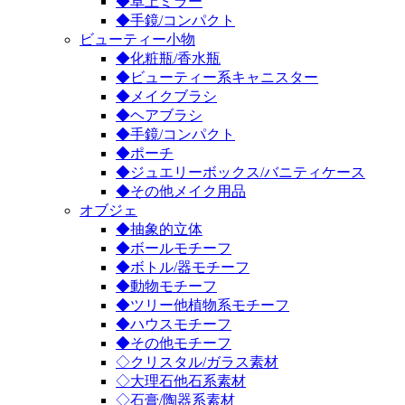
◆卓上ミラー
◆手鏡/コンパクト
ビューティー小物
◆化粧瓶/香水瓶
◆ビューティー系キャニスター
◆メイクブラシ
◆ヘアブラシ
◆手鏡/コンパクト
◆ポーチ
◆ジュエリーボックス/バニティケース
◆その他メイク用品
オブジェ
◆抽象的立体
◆ボールモチーフ
◆ボトル/器モチーフ
◆動物モチーフ
◆ツリー他植物系モチーフ
◆ハウスモチーフ
◆その他モチーフ
◇クリスタル/ガラス素材
◇大理石他石系素材
◇石膏/陶器系素材