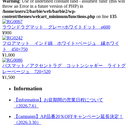
Warning
: Use of undefined constant rand - assumed 'rand' (this will
throw an Error in a future version of PHP) in
/home/users/2/barbie/web/barbie2/wp-
content/themes/welcart_minimum/functions.php
on line
135
ラウンドラグマット グレー×ホワイトドット φ600
¥900
フロアマット インド綿 ホワイト×ベージュ 縁ホワイ
ト 450×750
¥1,000
バスマット／アクセントラグ コットンシャギー ライトグ
レーベージュ 720×520
¥1,500
Information
【information】お盆期間の営業日程について
（2026.7.6）
【campaign】AP品番20％OFFキャンペーン延長決定！
（2026.3.30）