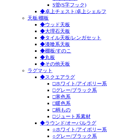
S管(S字フック)
◆卓上チェスト/卓上シェルフ
天板/棚板
◆ウッド天板
◆大理石天板
◆タイル天板/レンガセット
◆漆喰系天板
◆棚板/すのこ
◆丸板
◆その他天板
ラグマット
◆スクエアラグ
□ホワイト/アイボリー系
□グレー/ブラック系
□寒色系
□暖色系
□柄もの
□ジュート系素材
◆ラウンド/オーバルラグ
○ホワイト/アイボリー系
○グレー/ブラック系