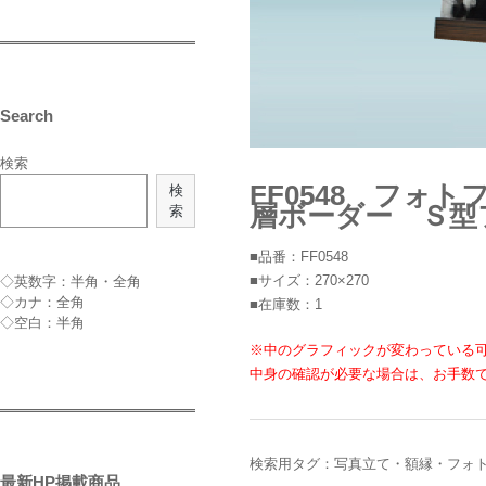
Search
検索
FF0548 フ
検
層ボーダー Ｓ型フ
索
■品番：FF0548
■サイズ：270×270
◇英数字：半角・全角
◇カナ：全角
■在庫数：1
◇空白：半角
※中のグラフィックが変わっている
中身の確認が必要な場合は、お手数
検索用タグ：写真立て・額縁・フォ
最新HP掲載商品