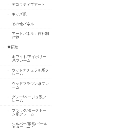
デコラティブアート
キッズ系
その他パネル
アートパネル：自社制
作物
◆額絵
ホワイト/アイボリー
系フレーム
ウッドナチュラル系フ
レーム
ウッドブラウン系フレ
ーム
グレー/ベージュ系フ
レーム
ブラック/ダークトー
ン系フレーム
シルバー/銀箔/ゴール
ド系フレーム