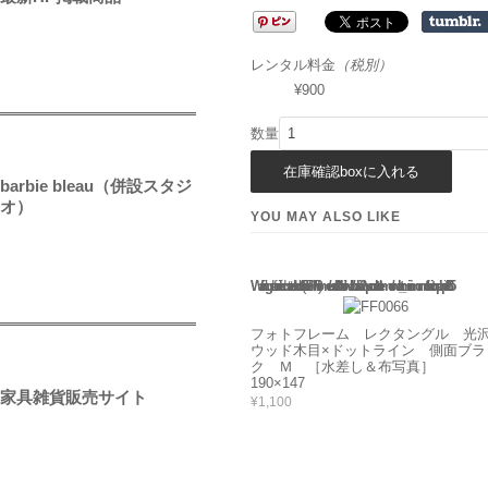
レンタル料金
（税別）
¥900
数量
barbie bleau（併設スタジ
オ）
YOU MAY ALSO LIKE
Warning
: Use of undefined constant rand - assumed 'rand' (this will throw an Error in a future version of PHP) in
/home/users/2/barbie/web/barbie2/wp-content/themes/welcart_minimum/functions.php
135
フォトフレーム レクタングル 光
ウッド木目×ドットライン 側面ブラ
ク Ｍ ［水差し＆布写真］
190×147
家具雑貨販売サイト
¥1,100