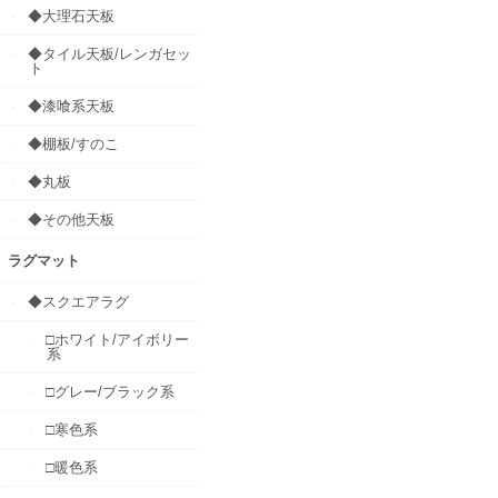
◆大理石天板
◆タイル天板/レンガセッ
ト
◆漆喰系天板
◆棚板/すのこ
◆丸板
◆その他天板
ラグマット
◆スクエアラグ
□ホワイト/アイボリー
系
□グレー/ブラック系
□寒色系
□暖色系