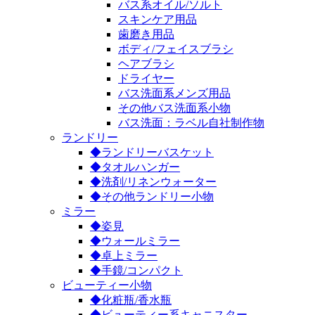
バス系オイル/ソルト
スキンケア用品
歯磨き用品
ボディ/フェイスブラシ
ヘアブラシ
ドライヤー
バス洗面系メンズ用品
その他バス洗面系小物
バス洗面：ラベル自社制作物
ランドリー
◆ランドリーバスケット
◆タオルハンガー
◆洗剤/リネンウォーター
◆その他ランドリー小物
ミラー
◆姿見
◆ウォールミラー
◆卓上ミラー
◆手鏡/コンパクト
ビューティー小物
◆化粧瓶/香水瓶
◆ビューティー系キャニスター