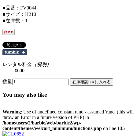
■品番：FV0044
■サイズ：H210
■在庫数：1
レンタル料金
（税別）
¥600
数量
You may also like
Warning
: Use of undefined constant rand - assumed 'rand' (this will
throw an Error in a future version of PHP) in
/home/users/2/barbie/web/barbie2/wp-
content/themes/welcart_minimum/functions.php
on line
135