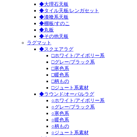
◆大理石天板
◆タイル天板/レンガセット
◆漆喰系天板
◆棚板/すのこ
◆丸板
◆その他天板
ラグマット
◆スクエアラグ
□ホワイト/アイボリー系
□グレー/ブラック系
□寒色系
□暖色系
□柄もの
□ジュート系素材
◆ラウンド/オーバルラグ
○ホワイト/アイボリー系
○グレー/ブラック系
○寒色系
○暖色系
○柄もの
○ジュート系素材