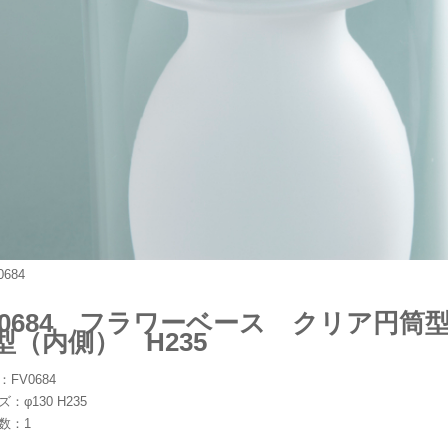
V0684 フラワーベース クリア円筒
型（内側） H235
：FV0684
：φ130 H235
数：1