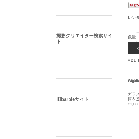
レン
撮影クリエイター検索サイ
数量
ト
YOU 
Warning
: Use of undefined constant rand - assumed 'rand' 
ガラ
筒＆逆
旧barbieサイト
¥2,60