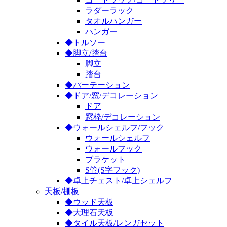
ラダーラック
タオルハンガー
ハンガー
◆トルソー
◆脚立/踏台
脚立
踏台
◆パーテーション
◆ドア/窓/デコレーション
ドア
窓枠/デコレーション
◆ウォールシェルフ/フック
ウォールシェルフ
ウォールフック
ブラケット
S管(S字フック)
◆卓上チェスト/卓上シェルフ
天板/棚板
◆ウッド天板
◆大理石天板
◆タイル天板/レンガセット