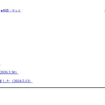
●布団・マット
）
6.3.30）
た（2024.5.13）