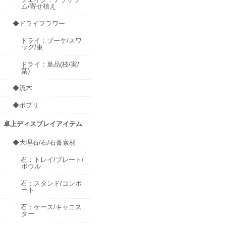
ム/寄せ植え
◆ドライフラワー
ドライ：ブーケ/スワ
ッグ/束
ドライ：単品(枝/実/
葉)
◆流木
◆ポプリ
卓上ディスプレイアイテム
◆大理石/石/石膏素材
石：トレイ/プレート/
ボウル
石：スタンド/コンポ
ート
石：ケース/キャニス
ター