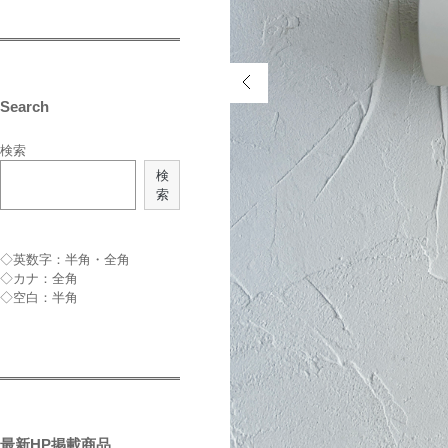
Search
検索
検
索
◇英数字：半角・全角
◇カナ：全角
◇空白：半角
最新HP掲載商品