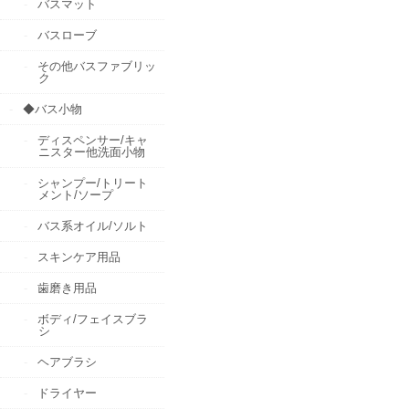
バスマット
バスローブ
その他バスファブリッ
ク
◆バス小物
ディスペンサー/キャ
ニスター他洗面小物
シャンプー/トリート
メント/ソープ
バス系オイル/ソルト
スキンケア用品
歯磨き用品
ボディ/フェイスブラ
シ
ヘアブラシ
ドライヤー