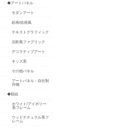
◆アートパネル
モダンアート
絵画/絵画風
テキストグラフィック
北欧風ファブリック
デコラティブアート
キッズ系
その他パネル
アートパネル：自社制
作物
◆額絵
ホワイト/アイボリー
系フレーム
ウッドナチュラル系フ
レーム