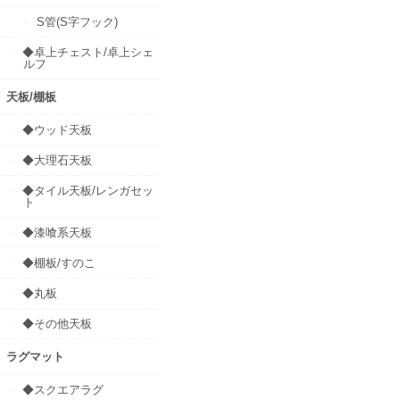
S管(S字フック)
◆卓上チェスト/卓上シェ
ルフ
天板/棚板
◆ウッド天板
◆大理石天板
◆タイル天板/レンガセッ
ト
◆漆喰系天板
◆棚板/すのこ
◆丸板
◆その他天板
ラグマット
◆スクエアラグ