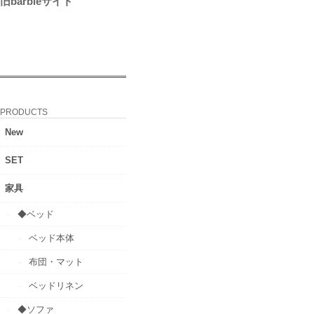
旧barbieサイト
PRODUCTS
New
SET
家具
◆ベッド
ベッド本体
布団・マット
ベッドリネン
◆ソファ