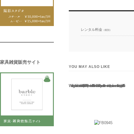
レンタル料金
（税別）
家具雑貨販売サイト
YOU MAY ALSO LIKE
Warning
: Use of undefined constant rand - assumed 'rand' (this will throw an Error in a future version of PHP) in
/home/users/2/barbie/web/barbie2/wp-content/themes/welcart_minimum/functions.php
135