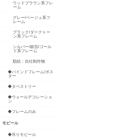
ウッドブラウン系フレ
ーム
グレー/ベージュ系フ
レーム
ブラック/ダークトー
ン系フレーム
シルバー/銀箔/ゴール
ド系フレーム
額絵：自社制作物
◆バインドフレーム/ポス
ター
◆タペストリー
◆ウォールデコレーショ
ン
◆フレームのみ
モビール
◆吊りモビール