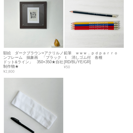
額絵 ダークブラウン×アクリルノ
鉛筆 ｗｗｗ．ｐｄｐａｒｒｏ
ンフレーム 抽象画 「ブラック
ｔ 消しゴム付 各種
ドット&ライン」 350×350★自社
[RD/BL/YE/GR]
制作物★
¥50
¥2,800