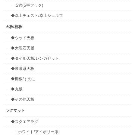
S管(S字フック)
◆卓上チェスト/卓上シェルフ
天板/棚板
◆ウッド天板
◆大理石天板
◆タイル天板/レンガセット
◆漆喰系天板
◆棚板/すのこ
◆丸板
◆その他天板
ラグマット
◆スクエアラグ
□ホワイト/アイボリー系