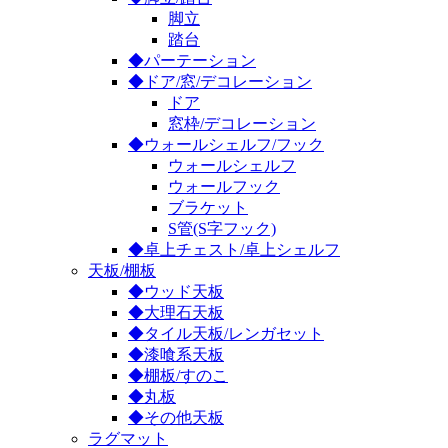
脚立
踏台
◆パーテーション
◆ドア/窓/デコレーション
ドア
窓枠/デコレーション
◆ウォールシェルフ/フック
ウォールシェルフ
ウォールフック
ブラケット
S管(S字フック)
◆卓上チェスト/卓上シェルフ
天板/棚板
◆ウッド天板
◆大理石天板
◆タイル天板/レンガセット
◆漆喰系天板
◆棚板/すのこ
◆丸板
◆その他天板
ラグマット