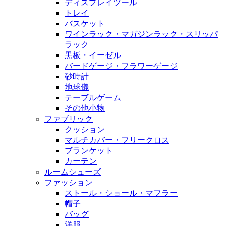
ディスプレイツール
トレイ
バスケット
ワインラック・マガジンラック・スリッパ
ラック
黒板・イーゼル
バードゲージ・フラワーゲージ
砂時計
地球儀
テーブルゲーム
その他小物
ファブリック
クッション
マルチカバー・フリークロス
ブランケット
カーテン
ルームシューズ
ファッション
ストール・ショール・マフラー
帽子
バッグ
洋服