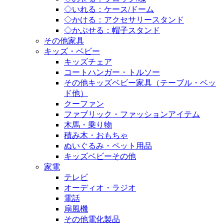
◇いれる：ケース/ドーム
◇かける：アクセサリースタンド
◇かぶせる：帽子スタンド
その他家具
キッズ・ベビー
キッズチェア
コートハンガー・トルソー
その他キッズベビー家具（テーブル・ベッ
ド他）
クーファン
ファブリック・ファッションアイテム
木馬・乗り物
積み木・おもちゃ
ぬいぐるみ・ペット用品
キッズベビーその他
家電
テレビ
オーディオ・ラジオ
電話
扇風機
その他電化製品