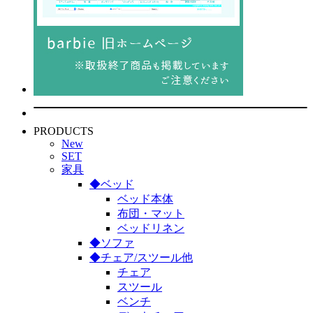
PRODUCTS
New
SET
家具
◆ベッド
ベッド本体
布団・マット
ベッドリネン
◆ソファ
◆チェア/スツール他
チェア
スツール
ベンチ