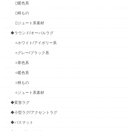
□暖色系
□柄もの
□ジュート系素材
◆ラウンド/オーバルラグ
○ホワイト/アイボリー系
○グレー/ブラック系
○寒色系
○暖色系
○柄もの
○ジュート系素材
◆変形ラグ
◆小型ラグ/アクセントラグ
◆バスマット