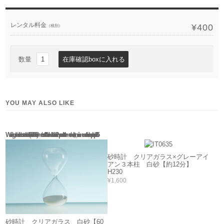
レンタル料金
¥400
（税別）
数量
YOU MAY ALSO LIKE
Warning
: Use of undefined constant rand - assumed 'rand' (this will throw an Error in a future version of PHP) in
/home/users/2/barbie/web/barbie2/wp-content/themes/welcart_minimum/functions.php
135
砂時計 クリアガラス×グレーアイ
アン３本柱 白砂【約12分】
H230
¥1,600
砂時計 クリアガラス 白砂【60