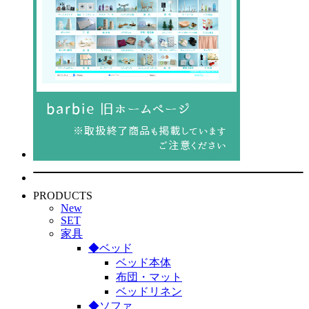
PRODUCTS
New
SET
家具
◆ベッド
ベッド本体
布団・マット
ベッドリネン
◆ソファ