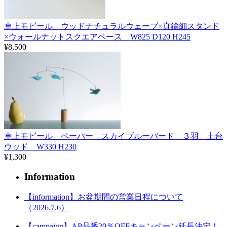
卓上モビール ウッドナチュラルウェーブ×真鍮細スタンド
×ウォールナットスクエアベース W825 D120 H245
¥8,500
卓上モビール ペーパー スカイブルーバード ３羽 土台
ウッド W330 H230
¥1,300
Information
【information】お盆期間の営業日程について
（2026.7.6）
【campaign】AP品番20％OFFキャンペーン延長決定！