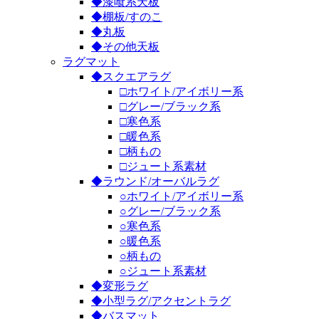
◆漆喰系天板
◆棚板/すのこ
◆丸板
◆その他天板
ラグマット
◆スクエアラグ
□ホワイト/アイボリー系
□グレー/ブラック系
□寒色系
□暖色系
□柄もの
□ジュート系素材
◆ラウンド/オーバルラグ
○ホワイト/アイボリー系
○グレー/ブラック系
○寒色系
○暖色系
○柄もの
○ジュート系素材
◆変形ラグ
◆小型ラグ/アクセントラグ
◆バスマット