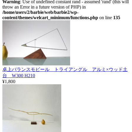
Warning
: Use of undefined constant rand - assumed 'rand' (this will
throw an Error in a future version of PHP) in
/home/users/2/barbie/web/barbie2/wp-
content/themes/welcart_minimum/functions.php
on line
135
卓上バランスモビール トライアングル アルミ×ウッド土
台 W300 H210
¥1,800