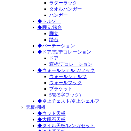
ラダーラック
タオルハンガー
ハンガー
◆トルソー
◆脚立/踏台
脚立
踏台
◆パーテーション
◆ドア/窓/デコレーション
ドア
窓枠/デコレーション
◆ウォールシェルフ/フック
ウォールシェルフ
ウォールフック
ブラケット
S管(S字フック)
◆卓上チェスト/卓上シェルフ
天板/棚板
◆ウッド天板
◆大理石天板
◆タイル天板/レンガセット