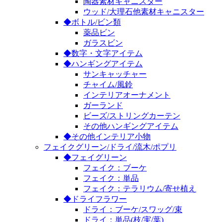
陶器素材キャニスター
ウッド/大理石他素材キャニスター
◆ボトル/ビン類
薬品ビン
ガラスビン
◆数字・文字アイテム
◆ハンギングアイテム
サンキャッチャー
チャイム/風鈴
インテリアオーナメント
ガーランド
ビーズ/ストリングカーテン
その他ハンギングアイテム
◆その他インテリア小物
フェイクグリーン/ドライ/流木/ポプリ
◆フェイグリーン
フェイク：ブーケ
フェイク：単品
フェイク：テラリウム/寄せ植え
◆ドライフラワー
ドライ：ブーケ/スワッグ/束
ドライ：単品(枝/実/葉)