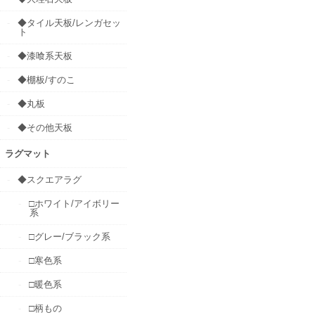
◆タイル天板/レンガセッ
ト
◆漆喰系天板
◆棚板/すのこ
◆丸板
◆その他天板
ラグマット
◆スクエアラグ
□ホワイト/アイボリー
系
□グレー/ブラック系
□寒色系
□暖色系
□柄もの