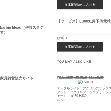
【サービス】LS0031用予備電球
barbie bleau（併設スタジ
オ）
数量
YOU MAY ALSO LIKE
Warning
: Use of undefined constant rand - assumed 'rand' (this will throw an Error in a future version of PHP) in
/home/users/2/barbie/web/barbie2/wp-content/themes/welcart_minimum/functions.php
135
家具雑貨販売サイト
テーブルライト アクリルブラック
タンド／アクリルブラックプリーツ
ェード φ130 H330
¥2,500