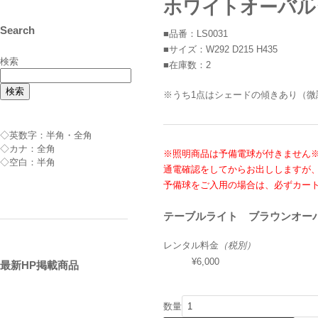
ホワイトオーバルシェ
Search
■品番：LS0031
■サイズ：W292 D215 H435
検索
■在庫数：2
検索
※うち1点はシェードの傾きあり（微
◇英数字：半角・全角
◇カナ：全角
※照明商品は予備電球が付きません
◇空白：半角
通電確認をしてからお出ししますが
予備球をご入用の場合は、必ずカー
テーブルライト ブラウンオーバル
レンタル料金
（税別）
¥6,000
最新HP掲載商品
数量