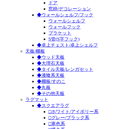
ドア
窓枠/デコレーション
◆ウォールシェルフ/フック
ウォールシェルフ
ウォールフック
ブラケット
S管(S字フック)
◆卓上チェスト/卓上シェルフ
天板/棚板
◆ウッド天板
◆大理石天板
◆タイル天板/レンガセット
◆漆喰系天板
◆棚板/すのこ
◆丸板
◆その他天板
ラグマット
◆スクエアラグ
□ホワイト/アイボリー系
□グレー/ブラック系
□寒色系