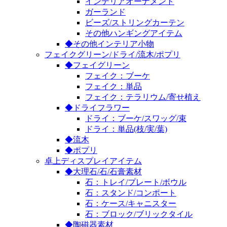
インテリアオーナメント
ガーランド
ビーズ/ストリングカーテン
その他ハンギングアイテム
◆その他インテリア小物
フェイクグリーン/ドライ/流木/ポプリ
◆フェイグリーン
フェイク：ブーケ
フェイク：単品
フェイク：テラリウム/寄せ植え
◆ドライフラワー
ドライ：ブーケ/スワッグ/束
ドライ：単品(枝/実/葉)
◆流木
◆ポプリ
卓上ディスプレイアイテム
◆大理石/石/石膏素材
石：トレイ/プレート/ボウル
石：スタンド/コンポート
石：ケース/キャニスター
石：ブロック/ブリックタイル
◆陶磁器素材