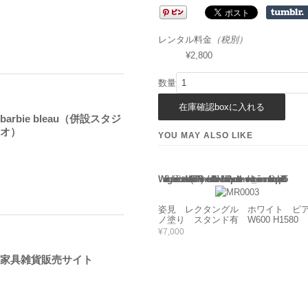
レンタル料金
（税別）
¥2,800
数量
barbie bleau（併設スタジ
オ）
YOU MAY ALSO LIKE
Warning
: Use of undefined constant rand - assumed 'rand' (this will throw an Error in a future version of PHP) in
/home/users/2/barbie/web/barbie2/wp-content/themes/welcart_minimum/functions.php
135
姿見 レクタングル ホワイト ピ
ノ塗り スタンド有 W600 H1580
¥7,000
家具雑貨販売サイト