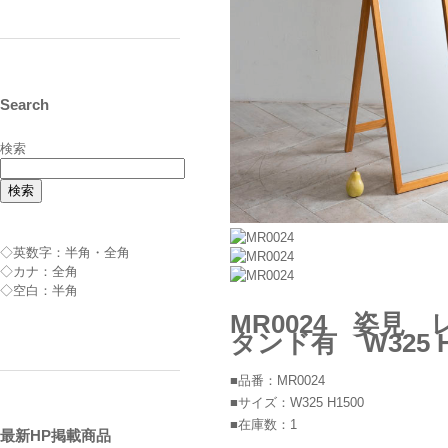
Search
検索
検索
◇英数字：半角・全角
◇カナ：全角
◇空白：半角
MR0024 姿
タンド有 W325 H
■品番：MR0024
■サイズ：W325 H1500
■在庫数：1
最新HP掲載商品