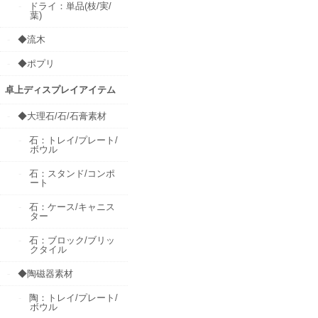
ドライ：単品(枝/実/
葉)
◆流木
◆ポプリ
卓上ディスプレイアイテム
◆大理石/石/石膏素材
石：トレイ/プレート/
ボウル
石：スタンド/コンポ
ート
石：ケース/キャニス
ター
石：ブロック/ブリッ
クタイル
◆陶磁器素材
陶：トレイ/プレート/
ボウル