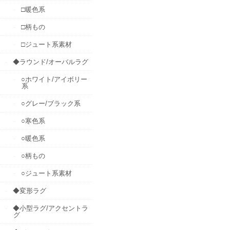
□暖色系
□柄もの
□ジュート系素材
◆ラウンド/オーバルラグ
○ホワイト/アイボリー
系
○グレー/ブラック系
○寒色系
○暖色系
○柄もの
○ジュート系素材
◆変形ラグ
◆小型ラグ/アクセントラ
グ