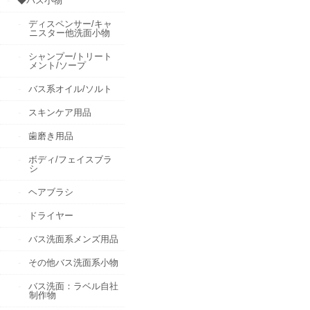
◆バス小物
ディスペンサー/キャ
ニスター他洗面小物
シャンプー/トリート
メント/ソープ
バス系オイル/ソルト
スキンケア用品
歯磨き用品
ボディ/フェイスブラ
シ
ヘアブラシ
ドライヤー
バス洗面系メンズ用品
その他バス洗面系小物
バス洗面：ラベル自社
制作物