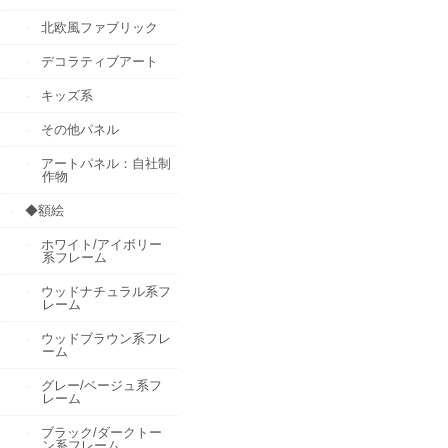
北欧風ファブリック
デコラティブアート
キッズ系
その他パネル
アートパネル：自社制
作物
◆額絵
ホワイト/アイボリー
系フレーム
ウッドナチュラル系フ
レーム
ウッドブラウン系フレ
ーム
グレー/ベージュ系フ
レーム
ブラック/ダークトー
ン系フレーム