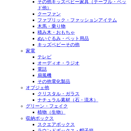
その他キッズベビー家具（テーブル・ベッ
ド他）
クーファン
ファブリック・ファッションアイテム
木馬・乗り物
積み木・おもちゃ
ぬいぐるみ・ペット用品
キッズベビーその他
家電
テレビ
オーディオ・ラジオ
電話
扇風機
その他電化製品
オブジェ他
クリスタル・ガラス
ナチュラル素材（石・流木）
グリーン・フェイク
植物（生物）
収納ボックス
スクエアボックス
ラウンドボックス・帽子箱