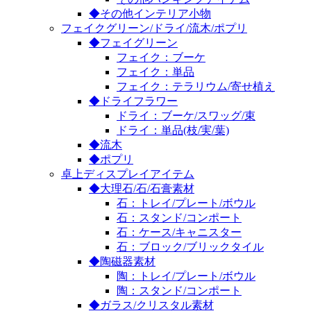
◆その他インテリア小物
フェイクグリーン/ドライ/流木/ポプリ
◆フェイグリーン
フェイク：ブーケ
フェイク：単品
フェイク：テラリウム/寄せ植え
◆ドライフラワー
ドライ：ブーケ/スワッグ/束
ドライ：単品(枝/実/葉)
◆流木
◆ポプリ
卓上ディスプレイアイテム
◆大理石/石/石膏素材
石：トレイ/プレート/ボウル
石：スタンド/コンポート
石：ケース/キャニスター
石：ブロック/ブリックタイル
◆陶磁器素材
陶：トレイ/プレート/ボウル
陶：スタンド/コンポート
◆ガラス/クリスタル素材