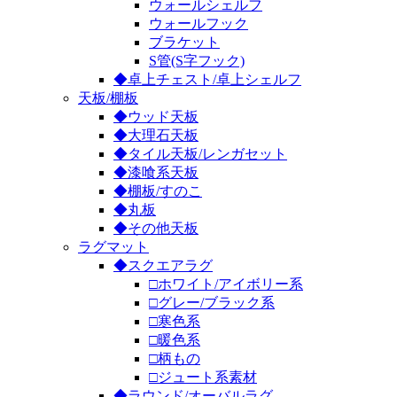
ウォールシェルフ
ウォールフック
ブラケット
S管(S字フック)
◆卓上チェスト/卓上シェルフ
天板/棚板
◆ウッド天板
◆大理石天板
◆タイル天板/レンガセット
◆漆喰系天板
◆棚板/すのこ
◆丸板
◆その他天板
ラグマット
◆スクエアラグ
□ホワイト/アイボリー系
□グレー/ブラック系
□寒色系
□暖色系
□柄もの
□ジュート系素材
◆ラウンド/オーバルラグ