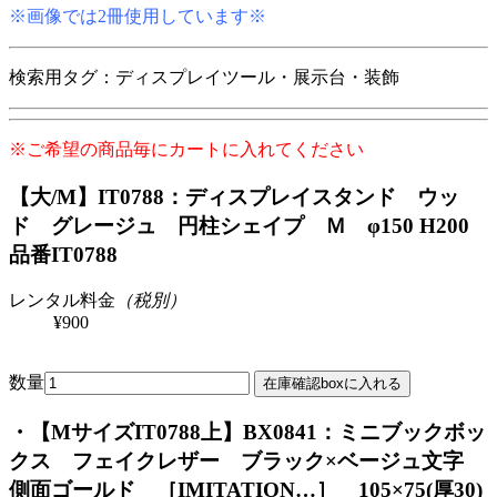
※画像では2冊使用しています※
検索用タグ：ディスプレイツール・展示台・装飾
※ご希望の商品毎にカートに入れてください
【大/M】IT0788：ディスプレイスタンド ウッ
ド グレージュ 円柱シェイプ Ｍ φ150 H200
品番IT0788
レンタル料金
（税別）
¥900
数量
・【MサイズIT0788上】BX0841：ミニブックボッ
クス フェイクレザー ブラック×ベージュ文字
側面ゴールド ［IMITATION…］ 105×75(厚30)