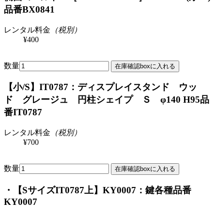
品番BX0841
レンタル料金
（税別）
¥400
数量
【小/S】IT0787：ディスプレイスタンド ウッ
ド グレージュ 円柱シェイプ Ｓ φ140 H95
品
番IT0787
レンタル料金
（税別）
¥700
数量
・【SサイズIT0787上】KY0007：鍵各種
品番
KY0007