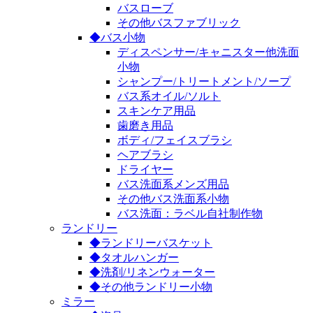
バスローブ
その他バスファブリック
◆バス小物
ディスペンサー/キャニスター他洗面
小物
シャンプー/トリートメント/ソープ
バス系オイル/ソルト
スキンケア用品
歯磨き用品
ボディ/フェイスブラシ
ヘアブラシ
ドライヤー
バス洗面系メンズ用品
その他バス洗面系小物
バス洗面：ラベル自社制作物
ランドリー
◆ランドリーバスケット
◆タオルハンガー
◆洗剤/リネンウォーター
◆その他ランドリー小物
ミラー