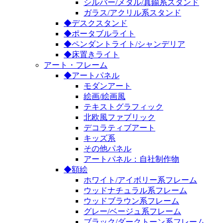
シルバー/メタル/真鍮系スタンド
ガラス/アクリル系スタンド
◆デスクスタンド
◆ポータブルライト
◆ペンダントライト/シャンデリア
◆床置きライト
アート・フレーム
◆アートパネル
モダンアート
絵画/絵画風
テキストグラフィック
北欧風ファブリック
デコラティブアート
キッズ系
その他パネル
アートパネル：自社制作物
◆額絵
ホワイト/アイボリー系フレーム
ウッドナチュラル系フレーム
ウッドブラウン系フレーム
グレー/ベージュ系フレーム
ブラック/ダークトーン系フレーム