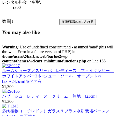
レンタル料金
（税別）
¥300
数量
You may also like
Warning
: Use of undefined constant rand - assumed 'rand' (this will
throw an Error in a future version of PHP) in
/home/users/2/barbie/web/barbie2/wp-
content/themes/welcart_minimum/functions.php
on line
135
ルームシューズ／スリッパ レディース フェイクレザー
ホワイトアッパー2本×ジュートソール オープントゥ
[23〜24.5cm]※ペア有
¥1,300
バブーシュ レディース クリーム 無地 [23cm]
¥1,300
多肉植物（コチレドン）ガラス＆ブラス水耕栽培ベース／