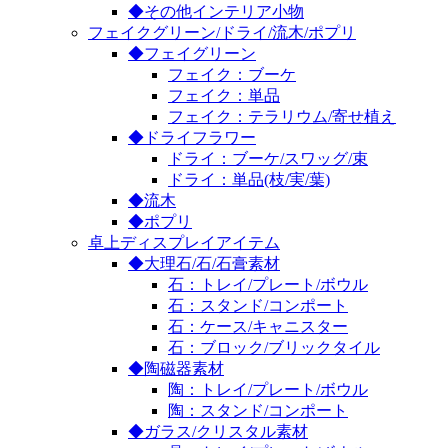
◆その他インテリア小物
フェイクグリーン/ドライ/流木/ポプリ
◆フェイグリーン
フェイク：ブーケ
フェイク：単品
フェイク：テラリウム/寄せ植え
◆ドライフラワー
ドライ：ブーケ/スワッグ/束
ドライ：単品(枝/実/葉)
◆流木
◆ポプリ
卓上ディスプレイアイテム
◆大理石/石/石膏素材
石：トレイ/プレート/ボウル
石：スタンド/コンポート
石：ケース/キャニスター
石：ブロック/ブリックタイル
◆陶磁器素材
陶：トレイ/プレート/ボウル
陶：スタンド/コンポート
◆ガラス/クリスタル素材