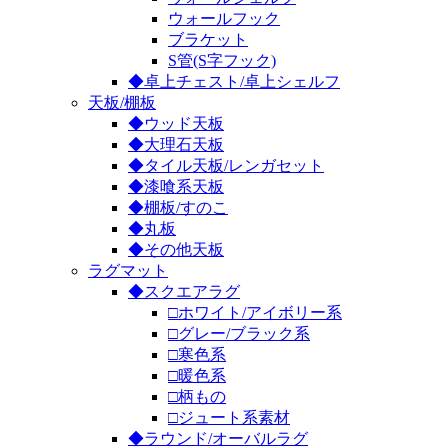
ウォールフック
ブラケット
S管(S字フック)
◆卓上チェスト/卓上シェルフ
天板/棚板
◆ウッド天板
◆大理石天板
◆タイル天板/レンガセット
◆漆喰系天板
◆棚板/すのこ
◆丸板
◆その他天板
ラグマット
◆スクエアラグ
□ホワイト/アイボリー系
□グレー/ブラック系
□寒色系
□暖色系
□柄もの
□ジュート系素材
◆ラウンド/オーバルラグ