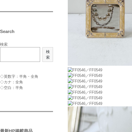
Search
検索
検
索
◇英数字：半角・全角
◇カナ：全角
◇空白：半角
最新HP掲載商品