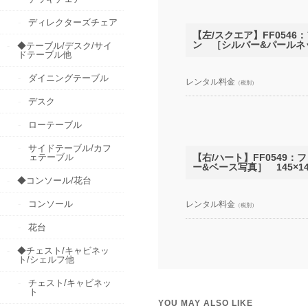
ディレクターズチェア
【左/スクエア】FF05
ン ［シルバー&パールネッ
◆テーブル/デスク/サイ
ドテーブル他
ダイニングテーブル
レンタル料金
（税別）
デスク
ローテーブル
サイドテーブル/カフ
ェテーブル
【右/ハート】FF054
ー&ベース写真］ 145×14
◆コンソール/花台
コンソール
レンタル料金
（税別）
花台
◆チェスト/キャビネッ
ト/シェルフ他
チェスト/キャビネッ
ト
YOU MAY ALSO LIKE