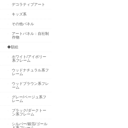
デコラティブアート
キッズ系
その他パネル
アートパネル：自社制
作物
◆額絵
ホワイト/アイボリー
系フレーム
ウッドナチュラル系フ
レーム
ウッドブラウン系フレ
ーム
グレー/ベージュ系フ
レーム
ブラック/ダークトー
ン系フレーム
シルバー/銀箔/ゴール
ド系フレーム