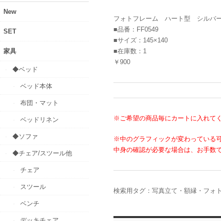
New
フォトフレーム ハート型 シルバ
■品番：FF0549
SET
■サイズ：145×140
家具
■在庫数：1
￥900
◆ベッド
ベッド本体
布団・マット
※ご希望の商品毎にカートに入れて
ベッドリネン
◆ソファ
※中のグラフィックが変わっている
中身の確認が必要な場合は、お手数
◆チェア/スツール他
チェア
スツール
検索用タグ：写真立て・額縁・フォ
ベンチ
デッキチェア