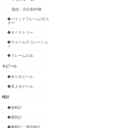
額絵：自社制作物
◆バインドフレーム/ポス
ター
◆タペストリー
◆ウォールデコレーショ
ン
◆フレームのみ
モビール
◆吊りモビール
◆卓上モビール
時計
◆掛時計
◆置時計
◆腕時計・懐中時計