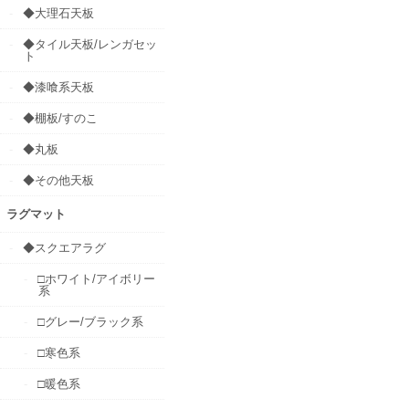
◆大理石天板
◆タイル天板/レンガセッ
ト
◆漆喰系天板
◆棚板/すのこ
◆丸板
◆その他天板
ラグマット
◆スクエアラグ
□ホワイト/アイボリー
系
□グレー/ブラック系
□寒色系
□暖色系