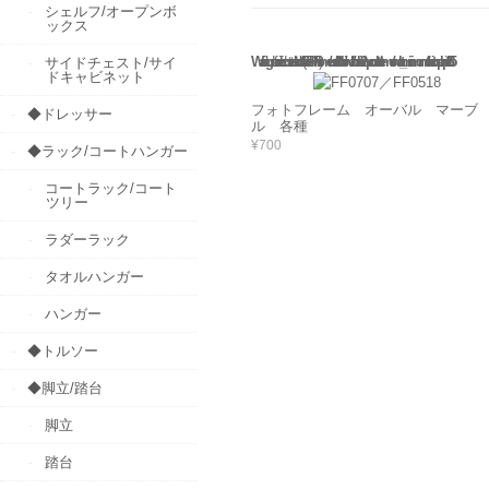
シェルフ/オープンボ
ックス
Warning
: Use of undefined constant rand - assumed 'rand' (this will throw an Error in a future version of PHP) in
/home/users/2/barbie/web/barbie2/wp-content/themes/welcart_minimum/functions.php
135
サイドチェスト/サイ
ドキャビネット
フォトフレーム オーバル マーブ
◆ドレッサー
ル 各種
¥700
◆ラック/コートハンガー
コートラック/コート
ツリー
ラダーラック
タオルハンガー
ハンガー
◆トルソー
◆脚立/踏台
脚立
踏台