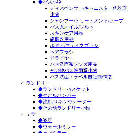
◆バス小物
ディスペンサー/キャニスター他洗面
小物
シャンプー/トリートメント/ソープ
バス系オイル/ソルト
スキンケア用品
歯磨き用品
ボディ/フェイスブラシ
ヘアブラシ
ドライヤー
バス洗面系メンズ用品
その他バス洗面系小物
バス洗面：ラベル自社制作物
ランドリー
◆ランドリーバスケット
◆タオルハンガー
◆洗剤/リネンウォーター
◆その他ランドリー小物
ミラー
◆姿見
◆ウォールミラー
◆卓上ミラー