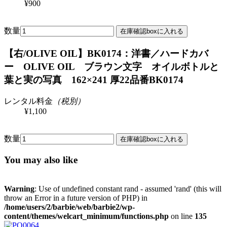
¥900
数量
【右/OLIVE OIL】BK0174：洋書／ハードカバ
ー OLIVE OIL ブラウン文字 オイルボトルと
葉と実の写真 162×241 厚22
品番BK0174
レンタル料金
（税別）
¥1,100
数量
You may also like
Warning
: Use of undefined constant rand - assumed 'rand' (this will
throw an Error in a future version of PHP) in
/home/users/2/barbie/web/barbie2/wp-
content/themes/welcart_minimum/functions.php
on line
135