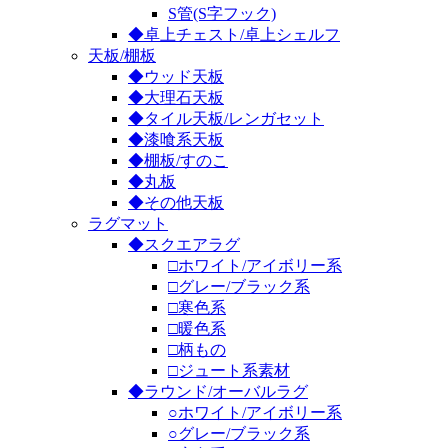
S管(S字フック)
◆卓上チェスト/卓上シェルフ
天板/棚板
◆ウッド天板
◆大理石天板
◆タイル天板/レンガセット
◆漆喰系天板
◆棚板/すのこ
◆丸板
◆その他天板
ラグマット
◆スクエアラグ
□ホワイト/アイボリー系
□グレー/ブラック系
□寒色系
□暖色系
□柄もの
□ジュート系素材
◆ラウンド/オーバルラグ
○ホワイト/アイボリー系
○グレー/ブラック系