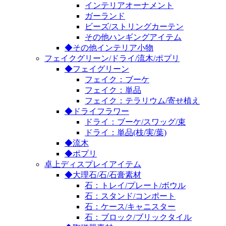
インテリアオーナメント
ガーランド
ビーズ/ストリングカーテン
その他ハンギングアイテム
◆その他インテリア小物
フェイクグリーン/ドライ/流木/ポプリ
◆フェイグリーン
フェイク：ブーケ
フェイク：単品
フェイク：テラリウム/寄せ植え
◆ドライフラワー
ドライ：ブーケ/スワッグ/束
ドライ：単品(枝/実/葉)
◆流木
◆ポプリ
卓上ディスプレイアイテム
◆大理石/石/石膏素材
石：トレイ/プレート/ボウル
石：スタンド/コンポート
石：ケース/キャニスター
石：ブロック/ブリックタイル