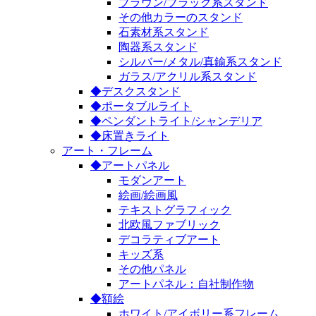
ブラウン/ブラック系スタンド
その他カラーのスタンド
石素材系スタンド
陶器系スタンド
シルバー/メタル/真鍮系スタンド
ガラス/アクリル系スタンド
◆デスクスタンド
◆ポータブルライト
◆ペンダントライト/シャンデリア
◆床置きライト
アート・フレーム
◆アートパネル
モダンアート
絵画/絵画風
テキストグラフィック
北欧風ファブリック
デコラティブアート
キッズ系
その他パネル
アートパネル：自社制作物
◆額絵
ホワイト/アイボリー系フレーム