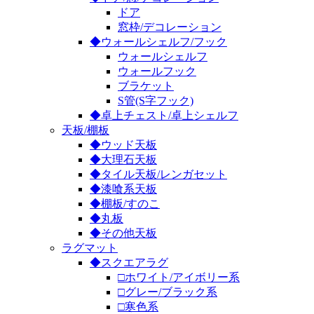
ドア
窓枠/デコレーション
◆ウォールシェルフ/フック
ウォールシェルフ
ウォールフック
ブラケット
S管(S字フック)
◆卓上チェスト/卓上シェルフ
天板/棚板
◆ウッド天板
◆大理石天板
◆タイル天板/レンガセット
◆漆喰系天板
◆棚板/すのこ
◆丸板
◆その他天板
ラグマット
◆スクエアラグ
□ホワイト/アイボリー系
□グレー/ブラック系
□寒色系