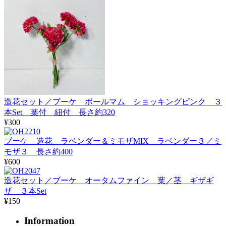
造花セット／ブーケ ボールマム ショッキングピンク ３
本Set 葉付 紐付 長さ約320
¥300
ブーケ 造花 ラベンダー＆ミモザMIX ラベンダー３／ミ
モザ３ 長さ約400
¥600
造花セット／ブーケ オータムファイン 葉／茎 ギザギ
ザ ３本Set
¥150
Information