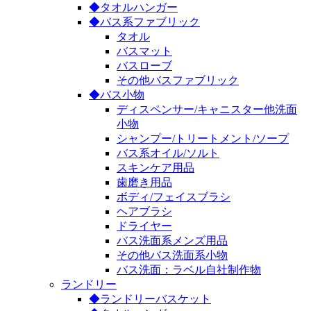
◆タオルハンガー
◆バス系ファブリック
タオル
バスマット
バスローブ
その他バスファブリック
◆バス小物
ディスペンサー/キャニスター他洗面
小物
シャンプー/トリートメント/ソープ
バス系オイル/ソルト
スキンケア用品
歯磨き用品
ボディ/フェイスブラシ
ヘアブラシ
ドライヤー
バス洗面系メンズ用品
その他バス洗面系小物
バス洗面：ラベル自社制作物
ランドリー
◆ランドリーバスケット