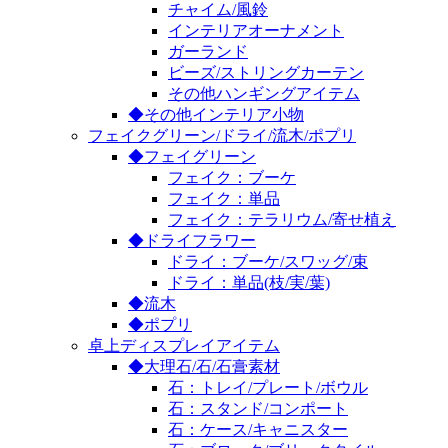
チャイム/風鈴
インテリアオーナメント
ガーランド
ビーズ/ストリングカーテン
その他ハンギングアイテム
◆その他インテリア小物
フェイクグリーン/ドライ/流木/ポプリ
◆フェイグリーン
フェイク：ブーケ
フェイク：単品
フェイク：テラリウム/寄せ植え
◆ドライフラワー
ドライ：ブーケ/スワッグ/束
ドライ：単品(枝/実/葉)
◆流木
◆ポプリ
卓上ディスプレイアイテム
◆大理石/石/石膏素材
石：トレイ/プレート/ボウル
石：スタンド/コンポート
石：ケース/キャニスター