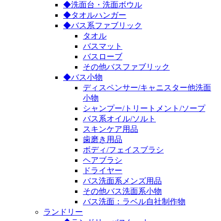
◆洗面台・洗面ボウル
◆タオルハンガー
◆バス系ファブリック
タオル
バスマット
バスローブ
その他バスファブリック
◆バス小物
ディスペンサー/キャニスター他洗面
小物
シャンプー/トリートメント/ソープ
バス系オイル/ソルト
スキンケア用品
歯磨き用品
ボディ/フェイスブラシ
ヘアブラシ
ドライヤー
バス洗面系メンズ用品
その他バス洗面系小物
バス洗面：ラベル自社制作物
ランドリー