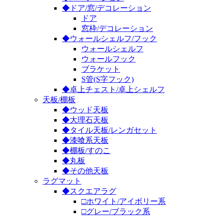
◆ドア/窓/デコレーション
ドア
窓枠/デコレーション
◆ウォールシェルフ/フック
ウォールシェルフ
ウォールフック
ブラケット
S管(S字フック)
◆卓上チェスト/卓上シェルフ
天板/棚板
◆ウッド天板
◆大理石天板
◆タイル天板/レンガセット
◆漆喰系天板
◆棚板/すのこ
◆丸板
◆その他天板
ラグマット
◆スクエアラグ
□ホワイト/アイボリー系
□グレー/ブラック系