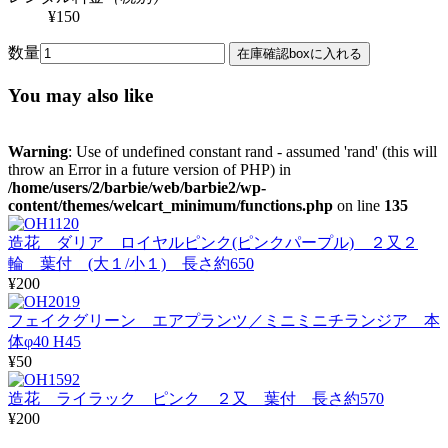
¥150
数量
You may also like
Warning
: Use of undefined constant rand - assumed 'rand' (this will
throw an Error in a future version of PHP) in
/home/users/2/barbie/web/barbie2/wp-
content/themes/welcart_minimum/functions.php
on line
135
造花 ダリア ロイヤルピンク(ピンクパープル) ２又２
輪 葉付 (大１/小１) 長さ約650
¥200
フェイクグリーン エアプランツ／ミニミニチランジア 本
体φ40 H45
¥50
造花 ライラック ピンク ２又 葉付 長さ約570
¥200