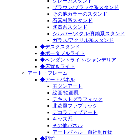
グレー系スタンド
ブラウン/ブラック系スタンド
その他カラーのスタンド
石素材系スタンド
陶器系スタンド
シルバー/メタル/真鍮系スタンド
ガラス/アクリル系スタンド
◆デスクスタンド
◆ポータブルライト
◆ペンダントライト/シャンデリア
◆床置きライト
アート・フレーム
◆アートパネル
モダンアート
絵画/絵画風
テキストグラフィック
北欧風ファブリック
デコラティブアート
キッズ系
その他パネル
アートパネル：自社制作物
◆額絵