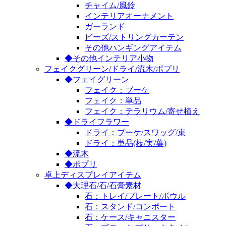
チャイム/風鈴
インテリアオーナメント
ガーランド
ビーズ/ストリングカーテン
その他ハンギングアイテム
◆その他インテリア小物
フェイクグリーン/ドライ/流木/ポプリ
◆フェイグリーン
フェイク：ブーケ
フェイク：単品
フェイク：テラリウム/寄せ植え
◆ドライフラワー
ドライ：ブーケ/スワッグ/束
ドライ：単品(枝/実/葉)
◆流木
◆ポプリ
卓上ディスプレイアイテム
◆大理石/石/石膏素材
石：トレイ/プレート/ボウル
石：スタンド/コンポート
石：ケース/キャニスター