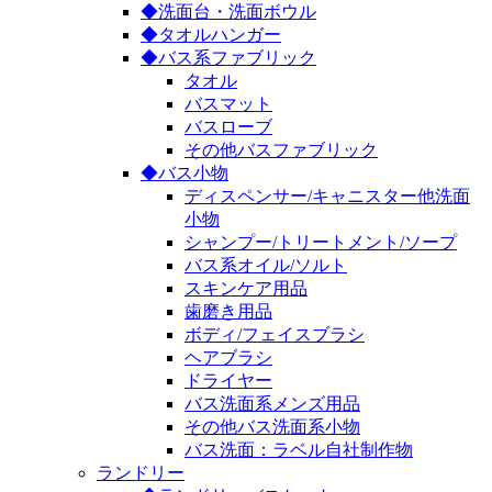
◆洗面台・洗面ボウル
◆タオルハンガー
◆バス系ファブリック
タオル
バスマット
バスローブ
その他バスファブリック
◆バス小物
ディスペンサー/キャニスター他洗面
小物
シャンプー/トリートメント/ソープ
バス系オイル/ソルト
スキンケア用品
歯磨き用品
ボディ/フェイスブラシ
ヘアブラシ
ドライヤー
バス洗面系メンズ用品
その他バス洗面系小物
バス洗面：ラベル自社制作物
ランドリー