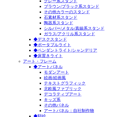
グレー系スタンド
ブラウン/ブラック系スタンド
その他カラーのスタンド
石素材系スタンド
陶器系スタンド
シルバー/メタル/真鍮系スタンド
ガラス/アクリル系スタンド
◆デスクスタンド
◆ポータブルライト
◆ペンダントライト/シャンデリア
◆床置きライト
アート・フレーム
◆アートパネル
モダンアート
絵画/絵画風
テキストグラフィック
北欧風ファブリック
デコラティブアート
キッズ系
その他パネル
アートパネル：自社制作物
◆額絵