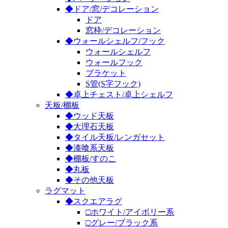
◆ドア/窓/デコレーション
ドア
窓枠/デコレーション
◆ウォールシェルフ/フック
ウォールシェルフ
ウォールフック
ブラケット
S管(S字フック)
◆卓上チェスト/卓上シェルフ
天板/棚板
◆ウッド天板
◆大理石天板
◆タイル天板/レンガセット
◆漆喰系天板
◆棚板/すのこ
◆丸板
◆その他天板
ラグマット
◆スクエアラグ
□ホワイト/アイボリー系
□グレー/ブラック系