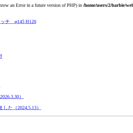
throw an Error in a future version of PHP) in
/home/users/2/barbie/we
φ145 H120
型
）
6.3.30）
た（2024.5.13）