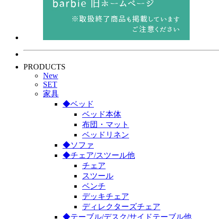
PRODUCTS
New
SET
家具
◆ベッド
ベッド本体
布団・マット
ベッドリネン
◆ソファ
◆チェア/スツール他
チェア
スツール
ベンチ
デッキチェア
ディレクターズチェア
◆テーブル/デスク/サイドテーブル他