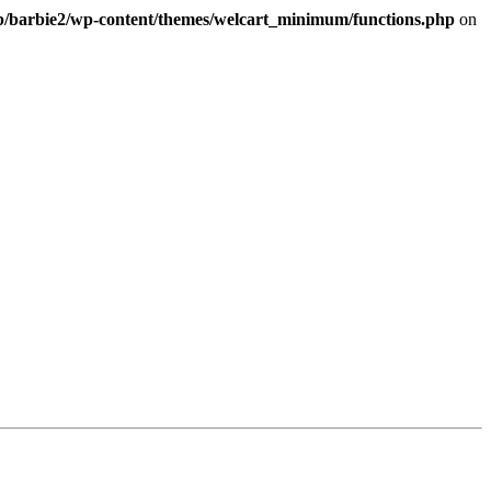
b/barbie2/wp-content/themes/welcart_minimum/functions.php
on