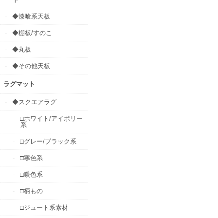
◆漆喰系天板
◆棚板/すのこ
◆丸板
◆その他天板
ラグマット
◆スクエアラグ
□ホワイト/アイボリー
系
□グレー/ブラック系
□寒色系
□暖色系
□柄もの
□ジュート系素材