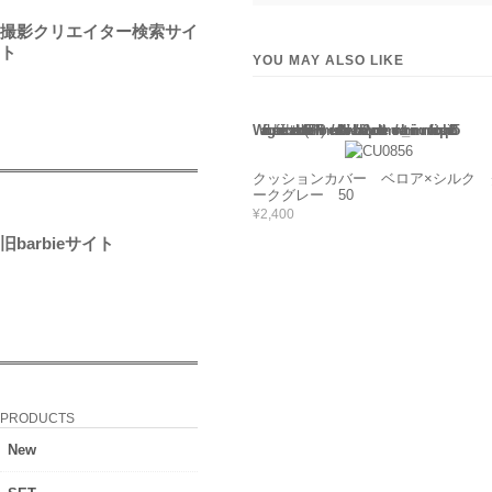
撮影クリエイター検索サイ
ト
YOU MAY ALSO LIKE
Warning
: Use of undefined constant rand - assumed 'rand' (this will throw an Error in a future version of PHP) in
/home/users/2/barbie/web/barbie2/wp-content/themes/welcart_minimum/functions.php
135
クッションカバー ベロア×シルク 
ークグレー 50
¥2,400
旧barbieサイト
PRODUCTS
New