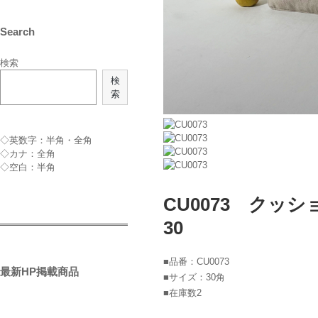
Search
検索
検
索
◇英数字：半角・全角
◇カナ：全角
◇空白：半角
CU0073 ク
30
■品番：CU0073
最新HP掲載商品
■サイズ：30角
■在庫数2