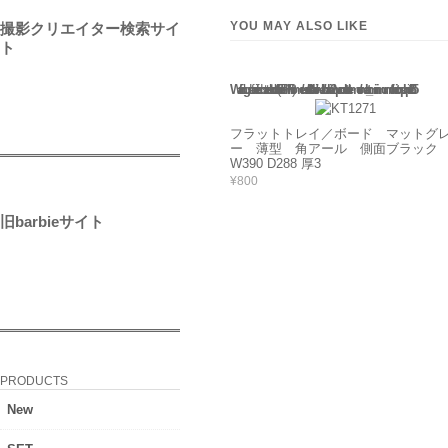
YOU MAY ALSO LIKE
撮影クリエイター検索サイ
ト
Warning
: Use of undefined constant rand - assumed 'rand' (this will throw an Error in a future version of PHP) in
/home/users/2/barbie/web/barbie2/wp-content/themes/welcart_minimum/functions.php
135
フラットトレイ／ボード マットグ
ー 薄型 角アール 側面ブラッ
W390 D288 厚3
¥800
旧barbieサイト
PRODUCTS
New