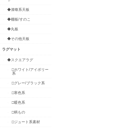
◆漆喰系天板
◆棚板/すのこ
◆丸板
◆その他天板
ラグマット
◆スクエアラグ
□ホワイト/アイボリー
系
□グレー/ブラック系
□寒色系
□暖色系
□柄もの
□ジュート系素材