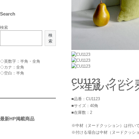
Search
検索
検
索
◇英数字：半角・全角
◇カナ：全角
◇空白：半角
CU1123 ク
ン×生成パイピング
■品番：CU1123
■サイズ：40角
■在庫数：2
最新HP掲載商品
※中材（ヌードクッション）は付い
※付ける場合は中材（ヌードクッシ