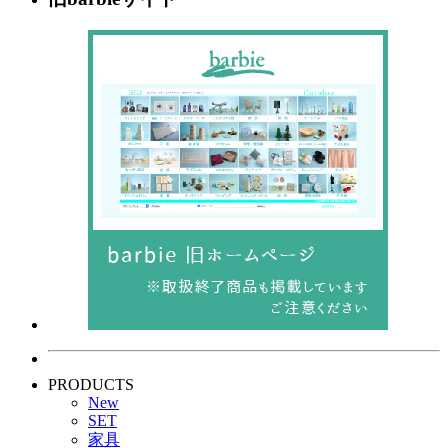
PRODUCTS
New
SET
家具