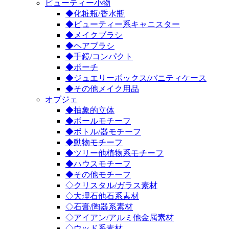
ビューティー小物
◆化粧瓶/香水瓶
◆ビューティー系キャニスター
◆メイクブラシ
◆ヘアブラシ
◆手鏡/コンパクト
◆ポーチ
◆ジュエリーボックス/バニティケース
◆その他メイク用品
オブジェ
◆抽象的立体
◆ボールモチーフ
◆ボトル/器モチーフ
◆動物モチーフ
◆ツリー他植物系モチーフ
◆ハウスモチーフ
◆その他モチーフ
◇クリスタル/ガラス素材
◇大理石他石系素材
◇石膏/陶器系素材
◇アイアン/アルミ他金属素材
◇ウッド系素材