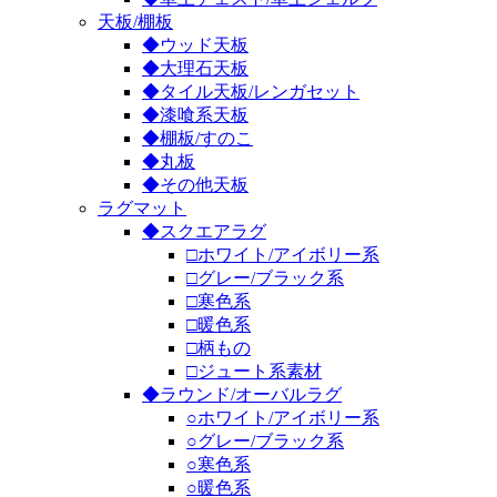
天板/棚板
◆ウッド天板
◆大理石天板
◆タイル天板/レンガセット
◆漆喰系天板
◆棚板/すのこ
◆丸板
◆その他天板
ラグマット
◆スクエアラグ
□ホワイト/アイボリー系
□グレー/ブラック系
□寒色系
□暖色系
□柄もの
□ジュート系素材
◆ラウンド/オーバルラグ
○ホワイト/アイボリー系
○グレー/ブラック系
○寒色系
○暖色系