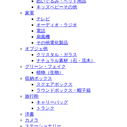
ぬいぐるみ・ペット用品
キッズベビーその他
家電
テレビ
オーディオ・ラジオ
電話
扇風機
その他電化製品
オブジェ他
クリスタル・ガラス
ナチュラル素材（石・流木）
グリーン・フェイク
植物（生物）
収納ボックス
スクエアボックス
ラウンドボックス・帽子箱
旅行鞄
キャリーバッグ
トランク
洋書
カメラ
ステーショナリー