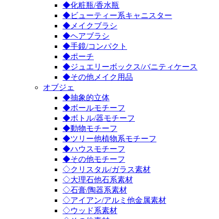
◆化粧瓶/香水瓶
◆ビューティー系キャニスター
◆メイクブラシ
◆ヘアブラシ
◆手鏡/コンパクト
◆ポーチ
◆ジュエリーボックス/バニティケース
◆その他メイク用品
オブジェ
◆抽象的立体
◆ボールモチーフ
◆ボトル/器モチーフ
◆動物モチーフ
◆ツリー他植物系モチーフ
◆ハウスモチーフ
◆その他モチーフ
◇クリスタル/ガラス素材
◇大理石他石系素材
◇石膏/陶器系素材
◇アイアン/アルミ他金属素材
◇ウッド系素材