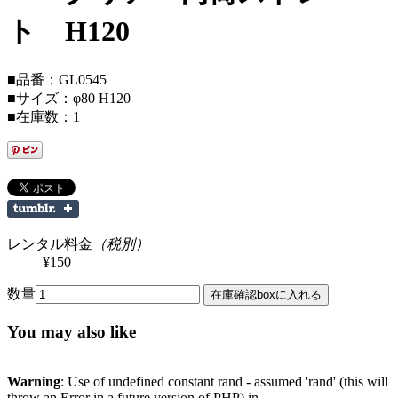
ト H120
■品番：GL0545
■サイズ：φ80 H120
■在庫数：1
レンタル料金
（税別）
¥150
数量
You may also like
Warning
: Use of undefined constant rand - assumed 'rand' (this will
throw an Error in a future version of PHP) in