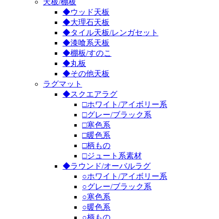
天板/棚板
◆ウッド天板
◆大理石天板
◆タイル天板/レンガセット
◆漆喰系天板
◆棚板/すのこ
◆丸板
◆その他天板
ラグマット
◆スクエアラグ
□ホワイト/アイボリー系
□グレー/ブラック系
□寒色系
□暖色系
□柄もの
□ジュート系素材
◆ラウンド/オーバルラグ
○ホワイト/アイボリー系
○グレー/ブラック系
○寒色系
○暖色系
○柄もの