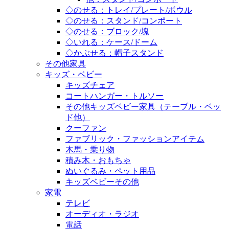
◇のせる：トレイ/プレート/ボウル
◇のせる：スタンド/コンポート
◇のせる：ブロック/塊
◇いれる：ケース/ドーム
◇かぶせる：帽子スタンド
その他家具
キッズ・ベビー
キッズチェア
コートハンガー・トルソー
その他キッズベビー家具（テーブル・ベッ
ド他）
クーファン
ファブリック・ファッションアイテム
木馬・乗り物
積み木・おもちゃ
ぬいぐるみ・ペット用品
キッズベビーその他
家電
テレビ
オーディオ・ラジオ
電話