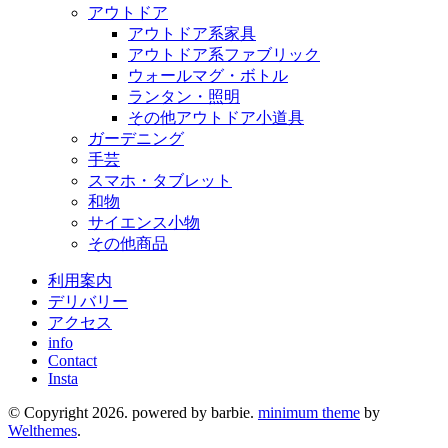
アウトドア
アウトドア系家具
アウトドア系ファブリック
ウォールマグ・ボトル
ランタン・照明
その他アウトドア小道具
ガーデニング
手芸
スマホ・タブレット
和物
サイエンス小物
その他商品
利用案内
デリバリー
アクセス
info
Contact
Insta
© Copyright 2026. powered by barbie.
minimum theme
by
Welthemes
.