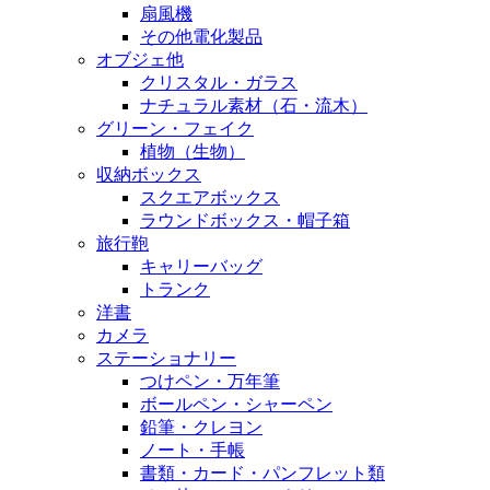
扇風機
その他電化製品
オブジェ他
クリスタル・ガラス
ナチュラル素材（石・流木）
グリーン・フェイク
植物（生物）
収納ボックス
スクエアボックス
ラウンドボックス・帽子箱
旅行鞄
キャリーバッグ
トランク
洋書
カメラ
ステーショナリー
つけペン・万年筆
ボールペン・シャーペン
鉛筆・クレヨン
ノート・手帳
書類・カード・パンフレット類