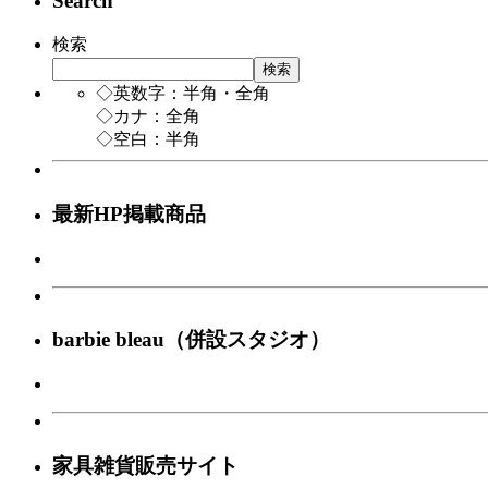
Search
検索
検索
◇英数字：半角・全角
◇カナ：全角
◇空白：半角
最新HP掲載商品
barbie bleau（併設スタジオ）
家具雑貨販売サイト