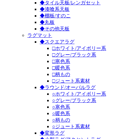
◆タイル天板/レンガセット
◆漆喰系天板
◆棚板/すのこ
◆丸板
◆その他天板
ラグマット
◆スクエアラグ
□ホワイト/アイボリー系
□グレー/ブラック系
□寒色系
□暖色系
□柄もの
□ジュート系素材
◆ラウンド/オーバルラグ
○ホワイト/アイボリー系
○グレー/ブラック系
○寒色系
○暖色系
○柄もの
○ジュート系素材
◆変形ラグ