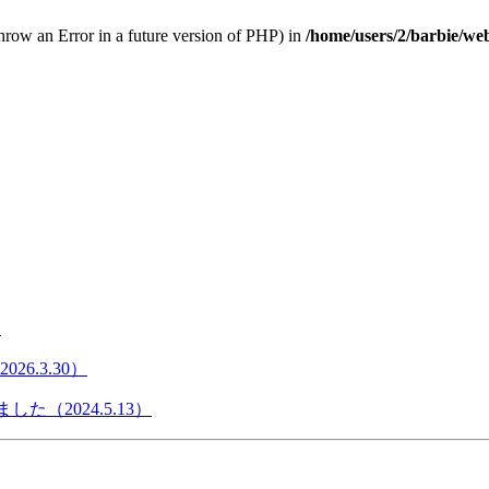
throw an Error in a future version of PHP) in
/home/users/2/barbie/we
）
6.3.30）
た（2024.5.13）