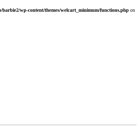
b/barbie2/wp-content/themes/welcart_minimum/functions.php
on