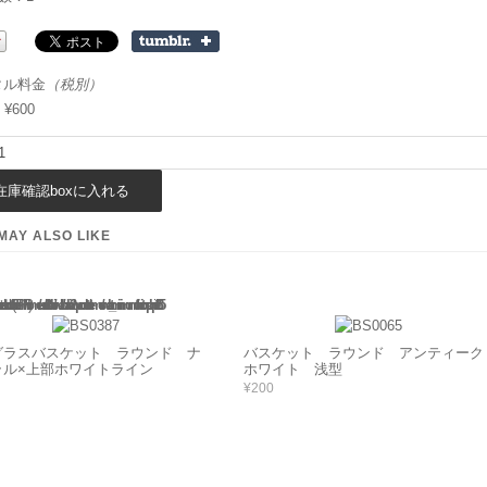
タル料金
（税別）
¥600
MAY ALSO LIKE
(this will throw an Error in a future version of PHP) in
/home/users/2/barbie/web/barbie2/wp-content/themes/welcart_minimum/functions.php
135
グラスバスケット ラウンド ナ
バスケット ラウンド アンティーク
ラル×上部ホワイトライン
ホワイト 浅型
¥200