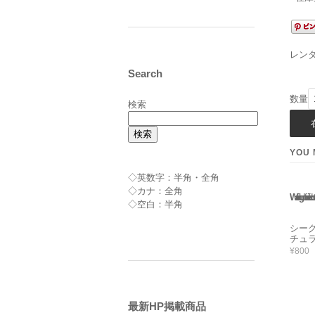
レン
Search
数量
検索
検索
YOU 
◇英数字：半角・全角
◇カナ：全角
Warning
: Use of undefined constant rand - assumed 'rand' 
◇空白：半角
シー
チュ
¥800
最新HP掲載商品