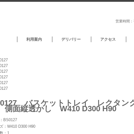
営業時間：平
利用案内
デリバリー
アクセス
S0127 バスケットトレイ レクタ
 側面縦透かし W410 D300 H90
：BS0127
：W410 D300 H90
数：1