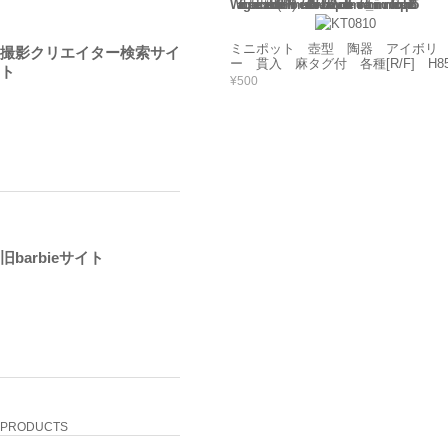
Warning
: Use of undefined constant rand - assumed 'rand' (this will throw an Error in a future version of PHP) in
/home/users/2/barbie/web/barbie2/wp-content/themes/welcart_minimum/functions.php
135
ミニポット 壺型 陶器 アイボリ
撮影クリエイター検索サイ
ー 貫入 麻タグ付 各種[R/F] H8
ト
¥500
旧barbieサイト
PRODUCTS