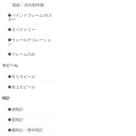
額絵：自社制作物
◆バインドフレーム/ポス
ター
◆タペストリー
◆ウォールデコレーショ
ン
◆フレームのみ
モビール
◆吊りモビール
◆卓上モビール
時計
◆掛時計
◆置時計
◆腕時計・懐中時計