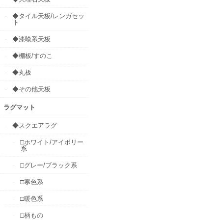
◆タイル天板/レンガセッ
ト
◆漆喰系天板
◆棚板/すのこ
◆丸板
◆その他天板
ラグマット
◆スクエアラグ
□ホワイト/アイボリー
系
□グレー/ブラック系
□寒色系
□暖色系
□柄もの