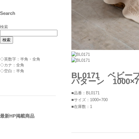
Search
検索
検索
◇英数字：半角・全角
◇カナ：全角
◇空白：半角
BL0171 ベ
パターン 1000×7
■品番：BL0171
■サイズ：1000×700
■在庫数：1
最新HP掲載商品