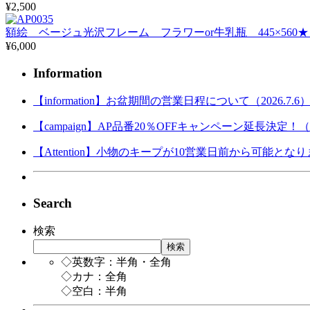
¥2,500
額絵 ベージュ光沢フレーム フラワーor牛乳瓶 445×560
¥6,000
Information
【information】お盆期間の営業日程について（2026.7.6
【campaign】AP品番20％OFFキャンペーン延長決定！（202
【Attention】小物のキープが10営業日前から可能となりまし
Search
検索
検索
◇英数字：半角・全角
◇カナ：全角
◇空白：半角