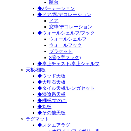
踏台
◆パーテーション
◆ドア/窓/デコレーション
ドア
窓枠/デコレーション
◆ウォールシェルフ/フック
ウォールシェルフ
ウォールフック
ブラケット
S管(S字フック)
◆卓上チェスト/卓上シェルフ
天板/棚板
◆ウッド天板
◆大理石天板
◆タイル天板/レンガセット
◆漆喰系天板
◆棚板/すのこ
◆丸板
◆その他天板
ラグマット
◆スクエアラグ