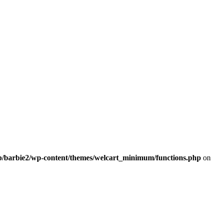
b/barbie2/wp-content/themes/welcart_minimum/functions.php
on