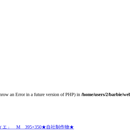
throw an Error in a future version of PHP) in
/home/users/2/barbie/we
」 M 395×350★自社制作物★