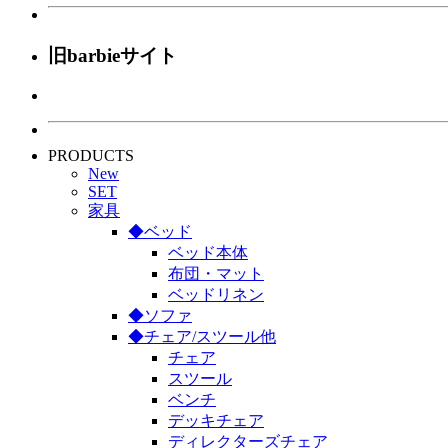
旧barbieサイト
PRODUCTS
New
SET
家具
◆ベッド
ベッド本体
布団・マット
ベッドリネン
◆ソファ
◆チェア/スツール他
チェア
スツール
ベンチ
デッキチェア
ディレクターズチェア