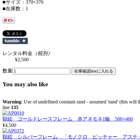
■サイズ：370×370
■在庫数：1
レンタル料金
（税別）
¥2,500
数量
You may also like
Warning
: Use of undefined constant rand - assumed 'rand' (this will 
line
135
額絵 ゴールドレースフレーム 赤アネモネ1輪 500×400
¥4,500
額絵 シルバーフレーム 「モノクロ ピッチャー アスティエ