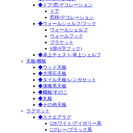
◆ドア/窓/デコレーション
ドア
窓枠/デコレーション
◆ウォールシェルフ/フック
ウォールシェルフ
ウォールフック
ブラケット
S管(S字フック)
◆卓上チェスト/卓上シェルフ
天板/棚板
◆ウッド天板
◆大理石天板
◆タイル天板/レンガセット
◆漆喰系天板
◆棚板/すのこ
◆丸板
◆その他天板
ラグマット
◆スクエアラグ
□ホワイト/アイボリー系
□グレー/ブラック系