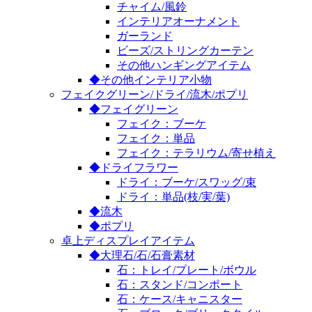
チャイム/風鈴
インテリアオーナメント
ガーランド
ビーズ/ストリングカーテン
その他ハンギングアイテム
◆その他インテリア小物
フェイクグリーン/ドライ/流木/ポプリ
◆フェイグリーン
フェイク：ブーケ
フェイク：単品
フェイク：テラリウム/寄せ植え
◆ドライフラワー
ドライ：ブーケ/スワッグ/束
ドライ：単品(枝/実/葉)
◆流木
◆ポプリ
卓上ディスプレイアイテム
◆大理石/石/石膏素材
石：トレイ/プレート/ボウル
石：スタンド/コンポート
石：ケース/キャニスター