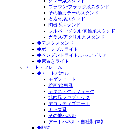
グレー系スタンド
ブラウン/ブラック系スタンド
その他カラーのスタンド
石素材系スタンド
陶器系スタンド
シルバー/メタル/真鍮系スタンド
ガラス/アクリル系スタンド
◆デスクスタンド
◆ポータブルライト
◆ペンダントライト/シャンデリア
◆床置きライト
アート・フレーム
◆アートパネル
モダンアート
絵画/絵画風
テキストグラフィック
北欧風ファブリック
デコラティブアート
キッズ系
その他パネル
アートパネル：自社制作物
◆額絵