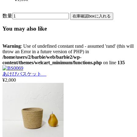
数量
You may also like
Warning
: Use of undefined constant rand - assumed 'rand' (this will
throw an Error in a future version of PHP) in
/home/users/2/barbie/web/barbie2/wp-
content/themes/welcart_minimum/functions.php
on line
135
あけびバスケット
¥2,000