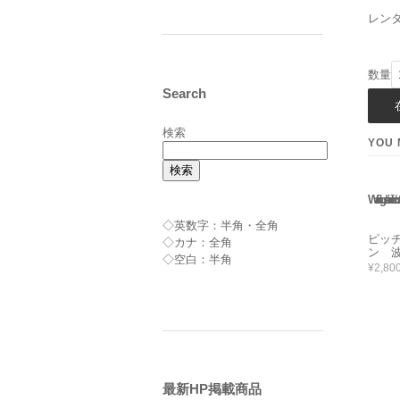
レン
数量
Search
検索
YOU 
検索
Warning
: Use of undefined constant rand - assumed 'rand' 
◇英数字：半角・全角
ピッ
◇カナ：全角
ン 波
◇空白：半角
¥2,80
最新HP掲載商品