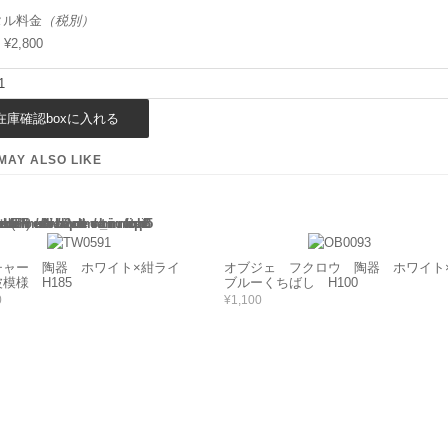
タル料金
（税別）
¥2,800
MAY ALSO LIKE
(this will throw an Error in a future version of PHP) in
/home/users/2/barbie/web/barbie2/wp-content/themes/welcart_minimum/functions.php
135
チャー 陶器 ホワイト×紺ライ
オブジェ フクロウ 陶器 ホワイト
模様 H185
ブルーくちばし H100
0
¥1,100