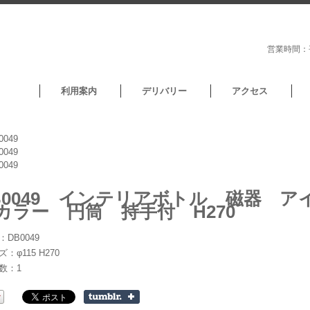
営業時間：平
利用案内
デリバリー
アクセス
B0049 インテリアボトル 磁器 ア
カラー 円筒 持手付 H270
：DB0049
：φ115 H270
数：1