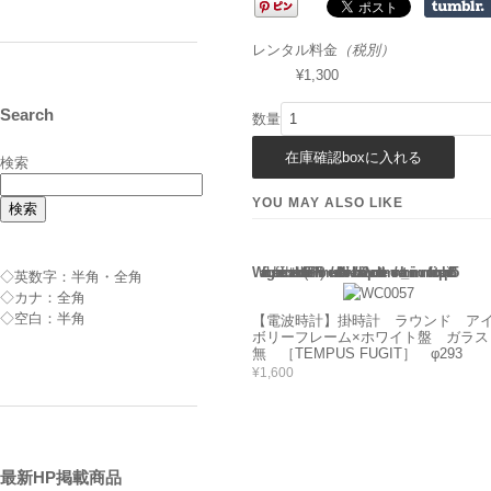
レンタル料金
（税別）
¥1,300
Search
数量
検索
YOU MAY ALSO LIKE
検索
Warning
: Use of undefined constant rand - assumed 'rand' (this will throw an Error in a future version of PHP) in
/home/users/2/barbie/web/barbie2/wp-content/themes/welcart_minimum/functions.php
135
◇英数字：半角・全角
◇カナ：全角
◇空白：半角
【電波時計】掛時計 ラウンド ア
ボリーフレーム×ホワイト盤 ガラス
無 ［TEMPUS FUGIT］ φ293
¥1,600
最新HP掲載商品