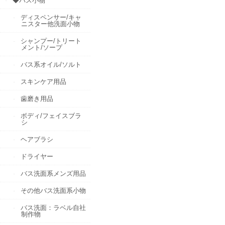
◆バス小物
ディスペンサー/キャ
ニスター他洗面小物
シャンプー/トリート
メント/ソープ
バス系オイル/ソルト
スキンケア用品
歯磨き用品
ボディ/フェイスブラ
シ
ヘアブラシ
ドライヤー
バス洗面系メンズ用品
その他バス洗面系小物
バス洗面：ラベル自社
制作物