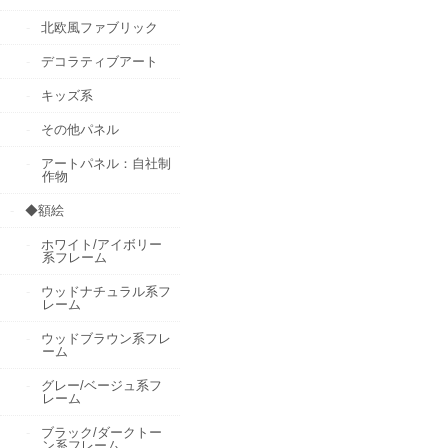
北欧風ファブリック
デコラティブアート
キッズ系
その他パネル
アートパネル：自社制
作物
◆額絵
ホワイト/アイボリー
系フレーム
ウッドナチュラル系フ
レーム
ウッドブラウン系フレ
ーム
グレー/ベージュ系フ
レーム
ブラック/ダークトー
ン系フレーム