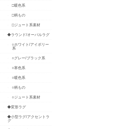
□暖色系
□柄もの
□ジュート系素材
◆ラウンド/オーバルラグ
○ホワイト/アイボリー
系
○グレー/ブラック系
○寒色系
○暖色系
○柄もの
○ジュート系素材
◆変形ラグ
◆小型ラグ/アクセントラ
グ