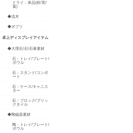
ドライ：単品(枝/実/
葉)
◆流木
◆ポプリ
卓上ディスプレイアイテム
◆大理石/石/石膏素材
石：トレイ/プレート/
ボウル
石：スタンド/コンポ
ート
石：ケース/キャニス
ター
石：ブロック/ブリッ
クタイル
◆陶磁器素材
陶：トレイ/プレート/
ボウル