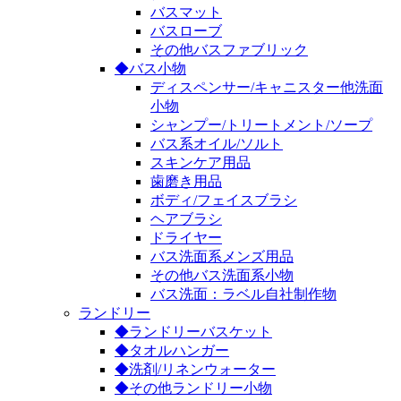
バスマット
バスローブ
その他バスファブリック
◆バス小物
ディスペンサー/キャニスター他洗面
小物
シャンプー/トリートメント/ソープ
バス系オイル/ソルト
スキンケア用品
歯磨き用品
ボディ/フェイスブラシ
ヘアブラシ
ドライヤー
バス洗面系メンズ用品
その他バス洗面系小物
バス洗面：ラベル自社制作物
ランドリー
◆ランドリーバスケット
◆タオルハンガー
◆洗剤/リネンウォーター
◆その他ランドリー小物