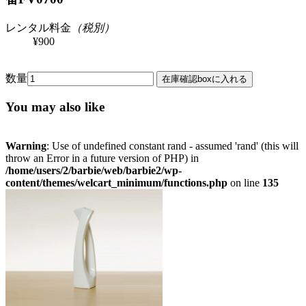
レンタル料金
（税別）
¥900
数量
You may also like
Warning
: Use of undefined constant rand - assumed 'rand' (this will
throw an Error in a future version of PHP) in
/home/users/2/barbie/web/barbie2/wp-
content/themes/welcart_minimum/functions.php
on line
135