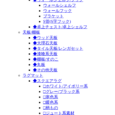
ウォールシェルフ
ウォールフック
ブラケット
S管(S字フック)
◆卓上チェスト/卓上シェルフ
天板/棚板
◆ウッド天板
◆大理石天板
◆タイル天板/レンガセット
◆漆喰系天板
◆棚板/すのこ
◆丸板
◆その他天板
ラグマット
◆スクエアラグ
□ホワイト/アイボリー系
□グレー/ブラック系
□寒色系
□暖色系
□柄もの
□ジュート系素材