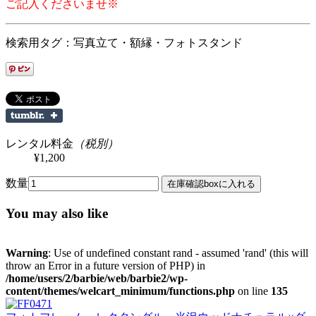
ご記入くださいませ※
検索用タグ：写真立て・額縁・フォトスタンド
レンタル料金
（税別）
¥1,200
数量
You may also like
Warning
: Use of undefined constant rand - assumed 'rand' (this will
throw an Error in a future version of PHP) in
/home/users/2/barbie/web/barbie2/wp-
content/themes/welcart_minimum/functions.php
on line
135