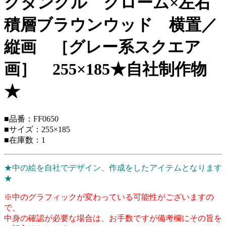
クタングル クローム×左右
積層ブラウンウッド 横置／
縦画 ［グレー系スクエア
画］ 255×185★自社制作物
★
■品番：FF0650
■サイズ：255×185
■在庫数：1
★中の絵を自社でデザイン、作成をしたアイテムとなります
★
※中のグラフィックが変わっている可能性がございますの
で、
中身の確認が必要な場合は、お手数ですが備考欄にその旨を