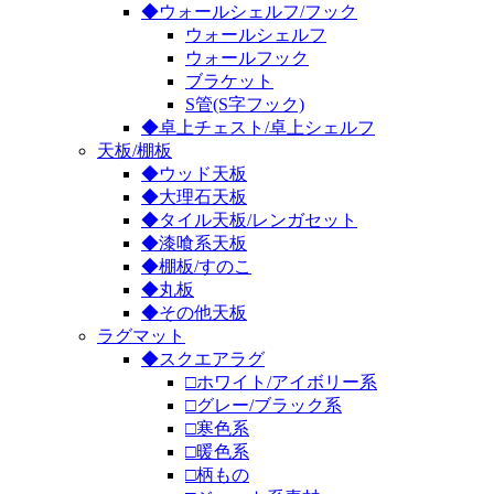
◆ウォールシェルフ/フック
ウォールシェルフ
ウォールフック
ブラケット
S管(S字フック)
◆卓上チェスト/卓上シェルフ
天板/棚板
◆ウッド天板
◆大理石天板
◆タイル天板/レンガセット
◆漆喰系天板
◆棚板/すのこ
◆丸板
◆その他天板
ラグマット
◆スクエアラグ
□ホワイト/アイボリー系
□グレー/ブラック系
□寒色系
□暖色系
□柄もの