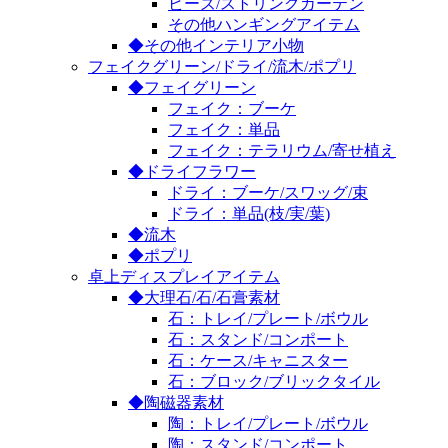
ビーズ/ストリングカーテン
その他ハンギングアイテム
◆その他インテリア小物
フェイクグリーン/ドライ/流木/ポプリ
◆フェイグリーン
フェイク：ブーケ
フェイク：単品
フェイク：テラリウム/寄せ植え
◆ドライフラワー
ドライ：ブーケ/スワッグ/束
ドライ：単品(枝/実/葉)
◆流木
◆ポプリ
卓上ディスプレイアイテム
◆大理石/石/石膏素材
石：トレイ/プレート/ボウル
石：スタンド/コンポート
石：ケース/キャニスター
石：ブロック/ブリックタイル
◆陶磁器素材
陶：トレイ/プレート/ボウル
陶：スタンド/コンポート