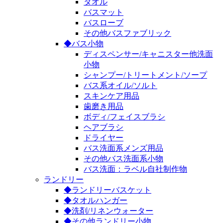
タオル
バスマット
バスローブ
その他バスファブリック
◆バス小物
ディスペンサー/キャニスター他洗面
小物
シャンプー/トリートメント/ソープ
バス系オイル/ソルト
スキンケア用品
歯磨き用品
ボディ/フェイスブラシ
ヘアブラシ
ドライヤー
バス洗面系メンズ用品
その他バス洗面系小物
バス洗面：ラベル自社制作物
ランドリー
◆ランドリーバスケット
◆タオルハンガー
◆洗剤/リネンウォーター
◆その他ランドリー小物