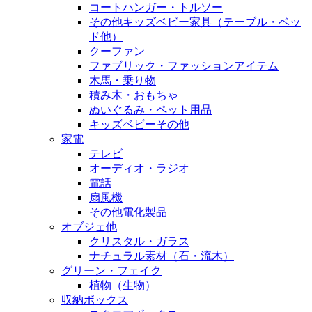
コートハンガー・トルソー
その他キッズベビー家具（テーブル・ベッ
ド他）
クーファン
ファブリック・ファッションアイテム
木馬・乗り物
積み木・おもちゃ
ぬいぐるみ・ペット用品
キッズベビーその他
家電
テレビ
オーディオ・ラジオ
電話
扇風機
その他電化製品
オブジェ他
クリスタル・ガラス
ナチュラル素材（石・流木）
グリーン・フェイク
植物（生物）
収納ボックス