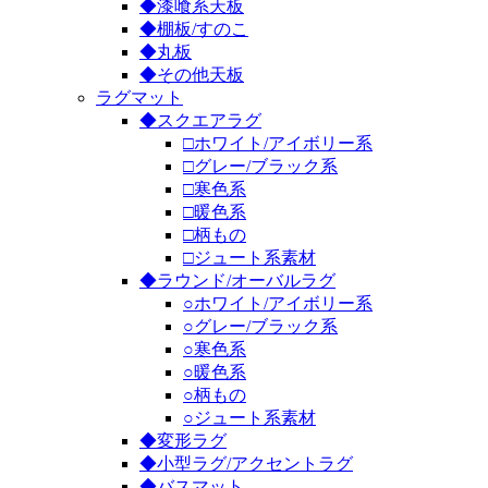
◆漆喰系天板
◆棚板/すのこ
◆丸板
◆その他天板
ラグマット
◆スクエアラグ
□ホワイト/アイボリー系
□グレー/ブラック系
□寒色系
□暖色系
□柄もの
□ジュート系素材
◆ラウンド/オーバルラグ
○ホワイト/アイボリー系
○グレー/ブラック系
○寒色系
○暖色系
○柄もの
○ジュート系素材
◆変形ラグ
◆小型ラグ/アクセントラグ
◆バスマット