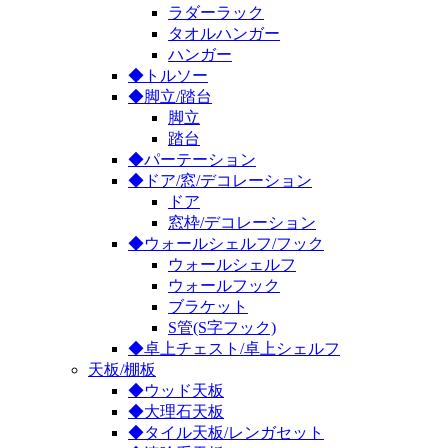
ラダーラック
タオルハンガー
ハンガー
◆トルソー
◆脚立/踏台
脚立
踏台
◆パーテーション
◆ドア/窓/デコレーション
ドア
窓枠/デコレーション
◆ウォールシェルフ/フック
ウォールシェルフ
ウォールフック
ブラケット
S管(S字フック)
◆卓上チェスト/卓上シェルフ
天板/棚板
◆ウッド天板
◆大理石天板
◆タイル天板/レンガセット