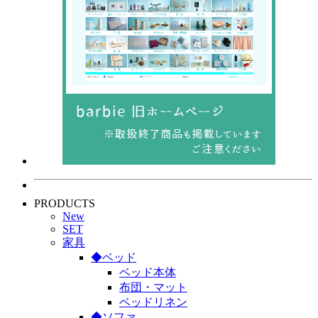
PRODUCTS
New
SET
家具
◆ベッド
ベッド本体
布団・マット
ベッドリネン
◆ソファ