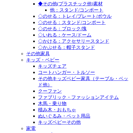
◆その他(プラスチック他)素材
他：スタンド/コンポート
◇のせる：トレイ/プレート/ボウル
◇のせる：スタンド/コンポート
◇のせる：ブロック/塊
◇いれる：ケース/ドーム
◇かける：アクセサリースタンド
◇かぶせる：帽子スタンド
その他家具
キッズ・ベビー
キッズチェア
コートハンガー・トルソー
その他キッズベビー家具（テーブル・ベッ
ド他）
クーファン
ファブリック・ファッションアイテム
木馬・乗り物
積み木・おもちゃ
ぬいぐるみ・ペット用品
キッズベビーその他
家電