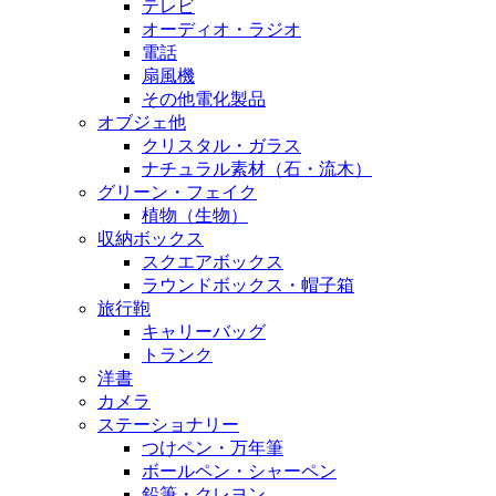
テレビ
オーディオ・ラジオ
電話
扇風機
その他電化製品
オブジェ他
クリスタル・ガラス
ナチュラル素材（石・流木）
グリーン・フェイク
植物（生物）
収納ボックス
スクエアボックス
ラウンドボックス・帽子箱
旅行鞄
キャリーバッグ
トランク
洋書
カメラ
ステーショナリー
つけペン・万年筆
ボールペン・シャーペン
鉛筆・クレヨン