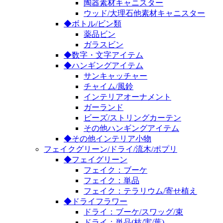
陶器素材キャニスター
ウッド/大理石他素材キャニスター
◆ボトル/ビン類
薬品ビン
ガラスビン
◆数字・文字アイテム
◆ハンギングアイテム
サンキャッチャー
チャイム/風鈴
インテリアオーナメント
ガーランド
ビーズ/ストリングカーテン
その他ハンギングアイテム
◆その他インテリア小物
フェイクグリーン/ドライ/流木/ポプリ
◆フェイグリーン
フェイク：ブーケ
フェイク：単品
フェイク：テラリウム/寄せ植え
◆ドライフラワー
ドライ：ブーケ/スワッグ/束
ドライ：単品(枝/実/葉)