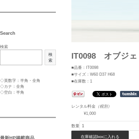
Search
検索
IT0098 オブ
検
索
■品番：IT0098
■サイズ：W60 D37 H68
◇英数字：半角・全角
■在庫数：1
◇カナ：全角
◇空白：半角
レンタル料金
（税別）
¥1,000
数量
最新HP掲載商品