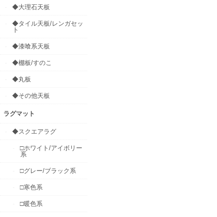
◆大理石天板
◆タイル天板/レンガセッ
ト
◆漆喰系天板
◆棚板/すのこ
◆丸板
◆その他天板
ラグマット
◆スクエアラグ
□ホワイト/アイボリー
系
□グレー/ブラック系
□寒色系
□暖色系