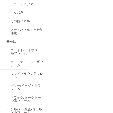
デコラティブアート
キッズ系
その他パネル
アートパネル：自社制
作物
◆額絵
ホワイト/アイボリー
系フレーム
ウッドナチュラル系フ
レーム
ウッドブラウン系フレ
ーム
グレー/ベージュ系フ
レーム
ブラック/ダークトー
ン系フレーム
シルバー/銀箔/ゴール
ド系フレーム