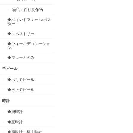
額絵：自社制作物
◆バインドフレーム/ポス
ター
◆タペストリー
◆ウォールデコレーショ
ン
◆フレームのみ
モビール
◆吊りモビール
◆卓上モビール
時計
◆掛時計
◆置時計
◆腕時計・懐中時計