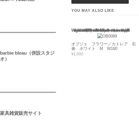
YOU MAY ALSO LIKE
Warning
: Use of undefined constant rand - assumed 'rand' (this will throw an Error in a future version of PHP) in
/home/users/2/barbie/web/barbie2/wp-content/themes/welcart_minimum/functions.php
135
オブジェ フラワー／カトレア 石
膏 ホワイト M W160
barbie bleau（併設スタジ
¥1,000
オ）
家具雑貨販売サイト