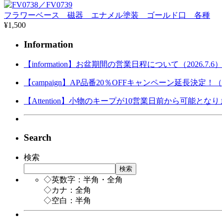
フラワーベース 磁器 エナメル塗装 ゴールド口 各種
¥1,500
Information
【information】お盆期間の営業日程について（2026.7.6
【campaign】AP品番20％OFFキャンペーン延長決定！（202
【Attention】小物のキープが10営業日前から可能となりまし
Search
検索
検索
◇英数字：半角・全角
◇カナ：全角
◇空白：半角