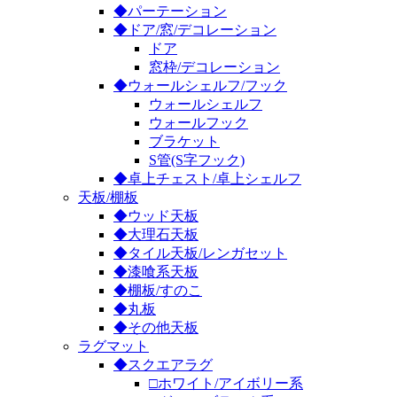
◆パーテーション
◆ドア/窓/デコレーション
ドア
窓枠/デコレーション
◆ウォールシェルフ/フック
ウォールシェルフ
ウォールフック
ブラケット
S管(S字フック)
◆卓上チェスト/卓上シェルフ
天板/棚板
◆ウッド天板
◆大理石天板
◆タイル天板/レンガセット
◆漆喰系天板
◆棚板/すのこ
◆丸板
◆その他天板
ラグマット
◆スクエアラグ
□ホワイト/アイボリー系