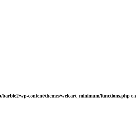
b/barbie2/wp-content/themes/welcart_minimum/functions.php
on