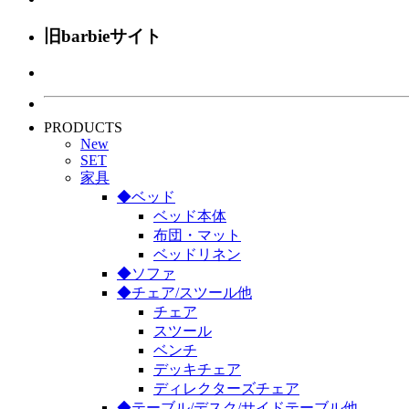
旧barbieサイト
PRODUCTS
New
SET
家具
◆ベッド
ベッド本体
布団・マット
ベッドリネン
◆ソファ
◆チェア/スツール他
チェア
スツール
ベンチ
デッキチェア
ディレクターズチェア
◆テーブル/デスク/サイドテーブル他