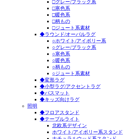
□グレー/ブラック系
□寒色系
□暖色系
□柄もの
□ジュート系素材
◆ラウンド/オーバルラグ
○ホワイト/アイボリー系
○グレー/ブラック系
○寒色系
○暖色系
○柄もの
○ジュート系素材
◆変形ラグ
◆小型ラグ/アクセントラグ
◆バスマット
◆キッズ向けラグ
照明
◆フロアスタンド
◆テーブルライト
北欧系デザイン
ホワイト/アイボリー系スタンド
ナチュラルウッド系スタンド