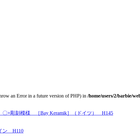
throw an Error in a future version of PHP) in
/home/users/2/barbie/we
刻模様 ［Bay Keramik］（ドイツ） H145
 H110